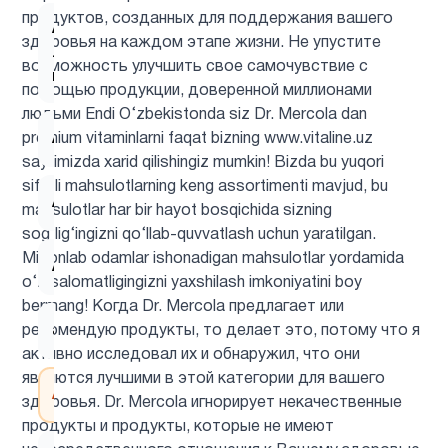
продуктов, созданных для поддержания вашего
Альфа-
здоровья на каждом этапе жизни. Не упустите
липоевая
1
возможность улучшить свое самочувствие с
кислота
помощью продукции, доверенной миллионами
людьми Endi O‘zbekistonda siz Dr. Mercola dan
Аминокислоты
5
premium vitaminlarni faqat bizning www.vitaline.uz
saytimizda xarid qilishingiz mumkin! Bizda bu yuqori
sifatli mahsulotlarning keng assortimenti mavjud, bu
Антиоксиданты
6
mahsulotlar har bir hayot bosqichida sizning
sog‘lig‘ingizni qo‘llab-quvvatlash uchun yaratilgan.
Millionlab odamlar ishonadigan mahsulotlar yordamida
Астахантин
1
o‘z salomatligingizni yaxshilash imkoniyatini boy
bermang! Когда Dr. Mercola предлагает или
ацетилцистеин
1
рекомендую продукты, то делает это, потому что я
активно исследовал их и обнаружил, что они
являются лучшими в этой категории для вашего
Ашваганда
1
здоровья. Dr. Mercola игнорирует некачественные
продукты и продукты, которые не имеют