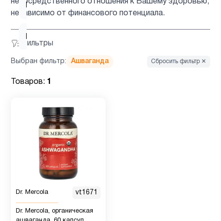
непосредственного отношения к Вашему здоровью,
Барберин
2
независимо от финансового потенциала.
Бетаин
1
Фильтры
Выбран фильтр:
Ашваганда
Сбросить фильтр ✕
Биотин
1
Товаров:
1
Брокколи
1
Вегетарианский
1
продукт
Витамин
5
B
Dr. Mercola
vt1671
Dr. Mercola, органическая
Витамин
5
ашваганда, 60 капсул