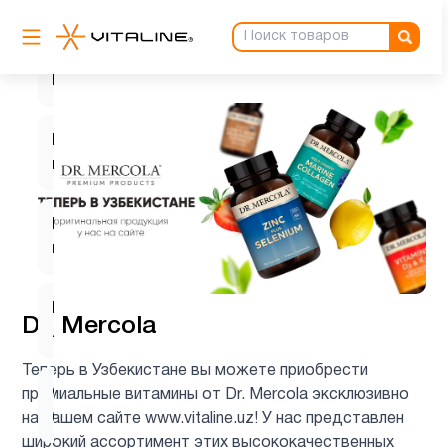
K2
6
MK7
L-
1
глютамин
L-
1
карнозин
L-
1
Dr. Mercola
лизин
Теперь в Узбекистане вы можете приобрести
Q10
премиальные витамины от Dr. Mercola эксклюзивно
2
(CoQ10)
на нашем сайте www.vitaline.uz! У нас представлен
широкий ассортимент этих высококачественных