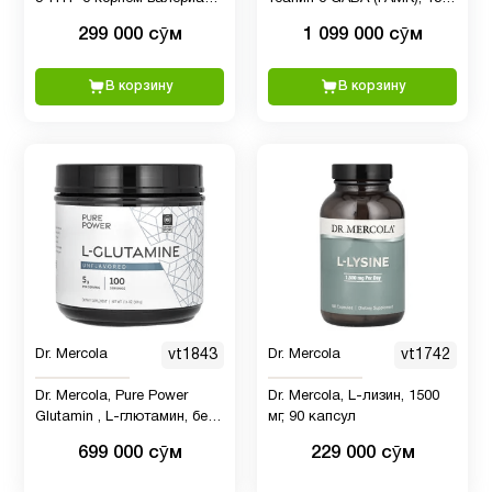
Билоба
и мелиссой, 30 капсул
капсул
299 000 сӯм
1 099 000 сӯм
Детская
1
В корзину
В корзину
омега 3
Детская
омега 3
1
, Рыбий
жир
Детское
1
здоровье
Dr. Mercola
vt1843
Dr. Mercola
vt1742
Dr. Mercola, Pure Power
Dr. Mercola, L-лизин, 1500
Детям
10
Glutamin , L-глютамин, без
мг, 90 капсул
вкусовых добавок, 500 г
699 000 сӯм
229 000 сӯм
Деятельность
1