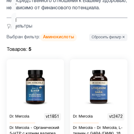
непосредственного отношения к Вашему здоровью,
детей
независимо от финансового потенциала.
Витамин
Фильтры
D для
1
детей
Выбран фильтр:
Аминокислоты
Сбросить фильтр ✕
Товаров:
5
Витамин
10
д3
Витамин
2
Е
Гиалуроновая
1
кислота
Dr. Mercola
vt1851
Dr. Mercola
vt2472
Dr. Mercola - Органический
Dr. Mercola - Dr. Mercola, L-
Гинкго
1
5-HTP с корнем валерианы
теанин с GABA (ГАМК), 180