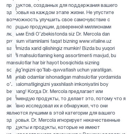
продуктов, созданных для поддержания вашего
Биотин
1
здоровья на каждом этапе жизни. Не упустите
возможность улучшить свое самочувствие с
помощью продукции, доверенной миллионами
Брокколи
1
людьми Endi O‘zbekistonda siz Dr. Mercola dan
premium vitaminlarni faqat bizning www.vitaline.uz
Вегетарианский
saytimizda xarid qilishingiz mumkin! Bizda bu yuqori
1
продукт
sifatli mahsulotlarning keng assortimenti mavjud, bu
mahsulotlar har bir hayot bosqichida sizning
sog‘lig‘ingizni qo‘llab-quvvatlash uchun yaratilgan.
Витамин
5
Millionlab odamlar ishonadigan mahsulotlar yordamida
B
o‘z salomatligingizni yaxshilash imkoniyatini boy
bermang! Когда Dr. Mercola предлагает или
Витамин
рекомендую продукты, то делает это, потому что я
5
C
активно исследовал их и обнаружил, что они
являются лучшими в этой категории для вашего
здоровья. Dr. Mercola игнорирует некачественные
Витамин
продукты и продукты, которые не имеют
C для
1