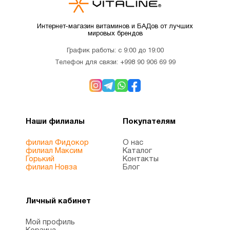
8
сон
Интернет-магазин витаминов и БАДов от лучших
мировых брендов
Иммунитет
17
График работы: с 9:00 до 19:00
Телефон для связи:
+998 90 906 69 99
Кальции
9
Келп
1
Йод
Наши филиалы
Покупателям
филиал Фидокор
О нас
филиал Максим
Каталог
Клетчатка
1
Горький
Контакты
филиал Новза
Блог
Кожа
10
Личный кабинет
Коллагены
7
Мой профиль