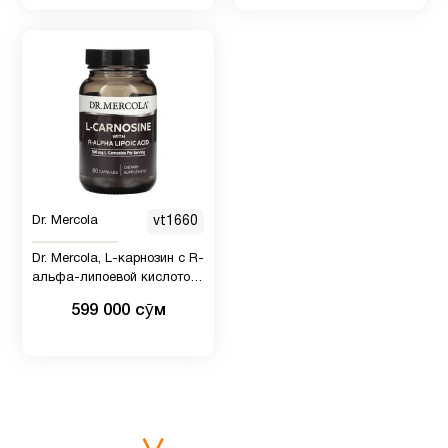
мозга
Для
1
беременных
Для
1
подростков
Dr. Mercola
vt1660
Для
9
похудения
Dr. Mercola, L-карнозин с R-
альфа-липоевой кислотой,
500 мг, 60 капсул (250 мг в
599 000 сӯм
1 капсуле)
Железо
1
Женщинам
57
Здоровый