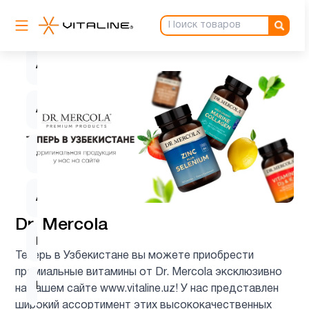
Аминокислоты
5
Антиоксиданты
6
Астахантин
1
ацетилцистеин
1
Ашваганда
1
Dr. Mercola
Барберин
2
Теперь в Узбекистане вы можете приобрести
премиальные витамины от Dr. Mercola эксклюзивно
Бетаин
1
на нашем сайте www.vitaline.uz! У нас представлен
широкий ассортимент этих высококачественных