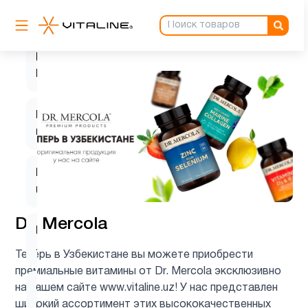
HTP5
1
K2
6
MK7
L-
1
глютамин
L-
1
карнозин
Dr. Mercola
L-
1
лизин
Теперь в Узбекистане вы можете приобрести
премиальные витамины от Dr. Mercola эксклюзивно
на нашем сайте www.vitaline.uz! У нас представлен
Q10
2
широкий ассортимент этих высококачественных
(CoQ10)