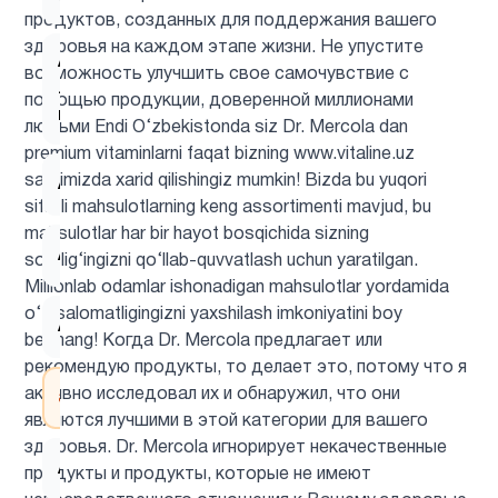
продуктов, созданных для поддержания вашего
здоровья на каждом этапе жизни. Не упустите
Альфа-
возможность улучшить свое самочувствие с
липоевая
1
помощью продукции, доверенной миллионами
кислота
людьми Endi O‘zbekistonda siz Dr. Mercola dan
premium vitaminlarni faqat bizning www.vitaline.uz
saytimizda xarid qilishingiz mumkin! Bizda bu yuqori
Аминокислоты
5
sifatli mahsulotlarning keng assortimenti mavjud, bu
mahsulotlar har bir hayot bosqichida sizning
Антиоксиданты
6
sog‘lig‘ingizni qo‘llab-quvvatlash uchun yaratilgan.
Millionlab odamlar ishonadigan mahsulotlar yordamida
o‘z salomatligingizni yaxshilash imkoniyatini boy
Астахантин
1
bermang! Когда Dr. Mercola предлагает или
рекомендую продукты, то делает это, потому что я
активно исследовал их и обнаружил, что они
ацетилцистеин
1
являются лучшими в этой категории для вашего
здоровья. Dr. Mercola игнорирует некачественные
Ашваганда
1
продукты и продукты, которые не имеют