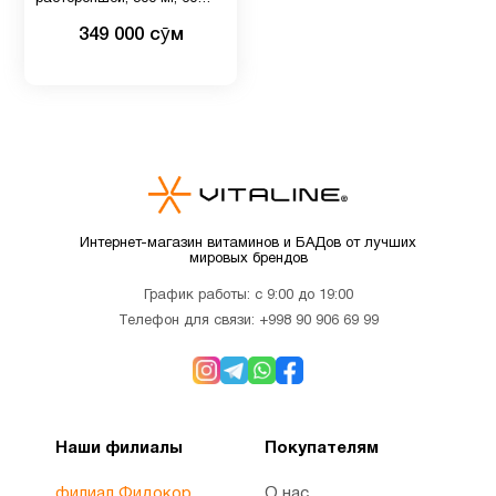
Витамин
капсул
5
349 000 сӯм
C
Витамин
C для
1
детей
Витамин
Интернет-магазин витаминов и БАДов от лучших
D для
1
мировых брендов
детей
График работы: с 9:00 до 19:00
Телефон для связи:
+998 90 906 69 99
Витамин
10
д3
Витамин
Наши филиалы
Покупателям
2
Е
филиал Фидокор
О нас