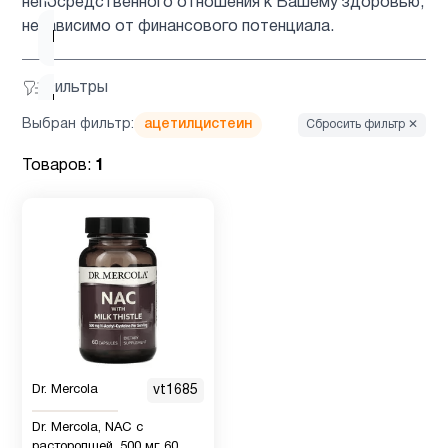
непосредственного отношения к Вашему здоровью,
независимо от финансового потенциала.
Барберин
2
Фильтры
Бетаин
1
Выбран фильтр:
ацетилцистеин
Сбросить фильтр ✕
Биотин
1
Товаров:
1
Брокколи
1
Вегетарианский
1
продукт
Витамин
5
Dr. Mercola
vt1685
B
Dr. Mercola, NAC с
расторопшей, 500 мг, 60