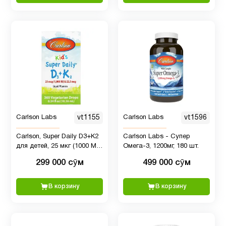
Омега-3
Селен
2
Система
5
пищеварение
Спорт
3
Carlson Labs
vt1155
Carlson Labs
vt1596
питание
Carlson, Super Daily D3+K2
Carlson Labs - Супер
для детей, 25 мкг (1000 МЕ)
Омега-3, 1200мг, 180 шт.
Средства
и 22,5 мкг, 10,16 мл
299 000 сӯм
499 000 сӯм
от
2
простуды
В корзину
В корзину
Таурин
1