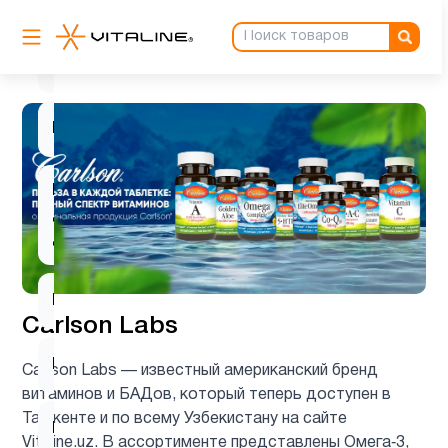
К2
2
Калий
1
Кальции
9
Кальций
для
2
детей
Кверцетин
1
Carlson Labs
Клетчатка
1
Carlson Labs — известный американский бренд
витаминов и БАДов, который теперь доступен в
Ташкенте и по всему Узбекистану на сайте
Кожа
10
Vitaline.uz. В ассортименте представлены Омега‑3,