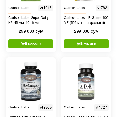
Carlson Labs
vt1916
Carlson Labs
vt783
Carlson Labs, Super Daily
Carlson Labs - E-Gems, 800
K2, 45 мкг, 10,16 мл
МЕ (536 мг), натуральный
источник витамина Е,
299 000 сӯм
299 000 сӯм
здоровье сердца и
оптимальное
самочувствие,
В корзину
В корзину
антиоксидант, 100 мягких
капсул, 50 порций
Carlson Labs
vt2353
Carlson Labs
vt1727