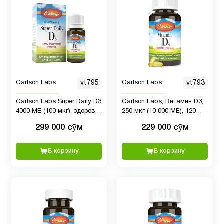
Фолиевая
4
кислота
Фосфатидилхолин
1
Carlson Labs
vt795
Carlson Labs
vt793
Фосфолипиды
1
Carlson Labs Super Daily D3
Carlson Labs, Витамин D3,
4000 МЕ (100 мкг), здоровье
250 мкг (10 000 МЕ), 120
Хром
1
сердца и иммунитета,
мягких желатиновых
299 000 сӯм
229 000 сӯм
прочность зубов и костей,
капсул
без вкуса, 365 капель
Цинк
5
В корзину
В корзину
цинк
для
2
детей