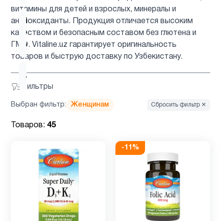
витамины для детей и взрослых, минералы и
Коэнзим
антиоксиданты. Продукция отличается высоким
Q10
1
качеством и безопасным составом без глютена и
(CoQ10)
ГМО. Vitaline.uz гарантирует оригинальность
товаров и быструю доставку по Узбекистану.
Лецитин
2
Фильтры
Выбран фильтр:
Женщинам
Сбросить фильтр ✕
Лидеры
1
продаж
Товаров:
45
-
11
%
Магний
8
Магний
4
глицинат