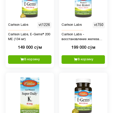
Carlson Labs
vt1226
Carlson Labs
vt750
Carlson Labs, E-Gems® 200
Carlson Labs -
МЕ (134 мг)
восстановление железа
для женщин + витамины Б
149 000 сӯм
199 000 сӯм
В корзину
В корзину