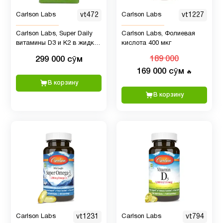
Медь
1
Carlson Labs
vt472
Carlson Labs
vt1227
Мелатонин
4
Carlson Labs, Super Daily
Carlson Labs, Фолиевая
витамины D3 и K2 в жидкой
кислота 400 мкг
форме, 25 мкг (2000 МЕ) и
299 000 сӯм
189 000
22,5 мкг, растительная
Микроэлементы
11
169 000 сӯм
формула, 360
🔥
вегетарианских капель,
В корзину
10,16 мл
В корзину
Минералы
8
Мужчинам
40
Мультивитамины
6
Новые
9
поступления
Carlson Labs
vt1231
Carlson Labs
vt794