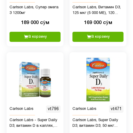
ногти и
Carlson Labs, Супер омега
Carlson Labs, Витамин D3,
10
волосы
3 1200мг
125 мкг (5 000 МЕ), 120
мягких гелевых капсул
189 000 сӯм
169 000 сӯм
Омега
В корзину
В корзину
3
31
(omega
3)
Омега-3
5
ОРВИ
и
кашля
2
Carlson Labs
vt796
Carlson Labs
vt471
для
детей
Carlson Labs - Super Daily
Carlson Labs, Super Daily
D3, витамин D в каплях,
D3, витамин D3, 50 мкг
1000 МЕ (25 мкг) в капле,
(2000 МЕ), 10,3 мл