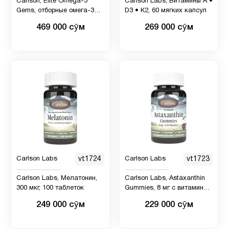
Carlson, Elite Omega-3
Carlson Labs, Витамины А •
Gems, отборные омега-3
D3 • К2, 60 мягких капсул
кислоты из норвежской
469 000 сӯм
269 000 сӯм
рыбы, лимонный вкус, 90
капсул
Carlson Labs
vt1724
Carlson Labs
vt1723
Carlson Labs, Мелатонин,
Carlson Labs, Astaxanthin
300 мкг, 100 таблеток
Gummies, 8 мг с витамином
C
249 000 сӯм
229 000 сӯм