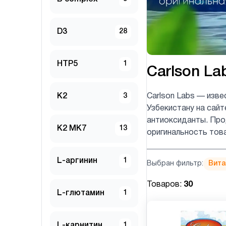
D3
28
HTP5
1
Carlson La
K2
3
Carlson Labs — изве
Узбекистану на сайт
антиоксиданты. Прод
K2 MK7
13
оригинальность тов
L-аргинин
1
Выбран фильтр:
Вита
Товаров:
30
L-глютамин
1
L-карнитин
1