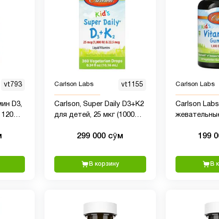
vt793
Carlson Labs
vt1155
Carlson Labs
мин D3,
Carlson, Super Daily D3+K2
Carlson Lab
 120
для детей, 25 мкг (1000
жевательные
ых
МЕ) и 22,5 мкг, 10,16 мл
витамином D
м
299 000 сӯм
199 
натуральны
ароматизато
(1000 МЕ), 60
В корзину
В 