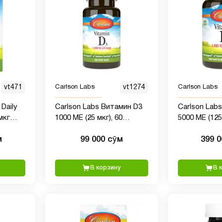
vt471
Carlson Labs
vt1274
Carlson Labs
 Daily
Carlson Labs Витамин D3
Carlson Lab
мкг
1000 МЕ (25 мкг), 60
5000 МЕ (125
мягких капсул
мягких капс
м
99 000 сӯм
399 
В корзину
В 