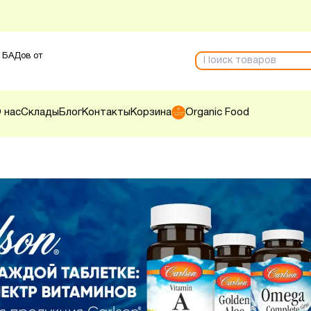
 БАДов от
 нас
Склады
Блог
Контакты
Корзина
Organic Food