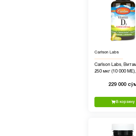
Carlson Labs
Carlson Labs, Вита
250 мкг (10 000 МЕ),
мягких желатинов
229 000 сӯ
капсул
В корзину