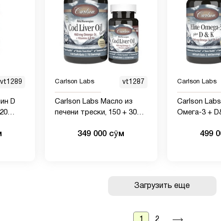
vt1289
Carlson Labs
vt1287
Carlson Labs
мин D
Carlson Labs Масло из
Carlson Lab
120
печени трески, 150 + 30
Омега-3 + D&
мягких капсул
мягких капс
м
349 000 сӯм
499 
Загрузить еще
1
2