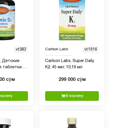
vt382
Carlson Labs
vt1916
s, Детские
Carlson Labs, Super Daily
 таблетки с
K2, 45 мкг, 10,16 мл
3,
000 сӯм
299 000 сӯм
е фруктовые
ры, 25 мкг
 шт.
корзину
В корзину