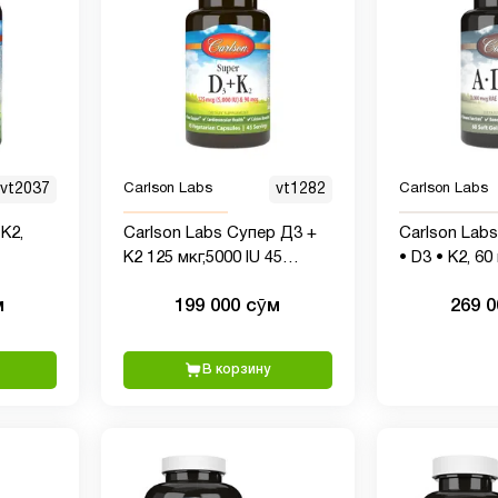
vt2037
Carlson Labs
vt1282
Carlson Labs
 K2,
Carlson Labs Супер Д3 +
Carlson Lab
К2 125 мкг,5000 IU 45
• D3 • К2, 6
псул
вегетарианских капсул
м
199 000 сӯм
269 
В корзину