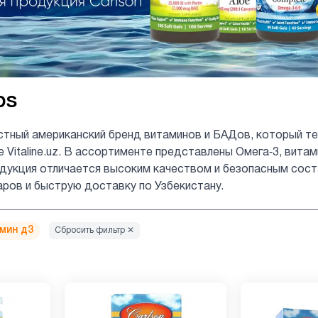
bs
стный американский бренд витаминов и БАДов, который те
е Vitaline.uz. В ассортименте представлены Омега‑3, вита
укция отличается высоким качеством и безопасным состав
аров и быструю доставку по Узбекистану.
мин д3
Сбросить фильтр ✕