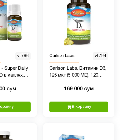
vt796
Carlson Labs
vt794
- Super Daily
Carlson Labs, Витамин D3,
D в каплях,
125 мкг (5 000 МЕ), 120
кг) в капле,
мягких гелевых капсул
000 сӯм
169 000 сӯм
од, жидкий
 для здоровья
мунитета,
корзину
В корзину
кий, жидкий
 каплях, без
апель