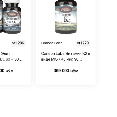
vt1286
Carlson Labs
vt1270
s Элит
Carlson Labs Витамин К2 в
K, 60 + 30
виде МК-7 45 мкг, 90
ул
мягких капсул
000 сӯм
369 000 сӯм