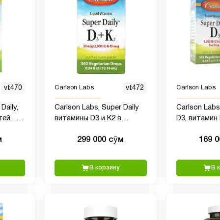
vt470
Carlson Labs
vt472
Carlson Labs
Daily,
Carlson Labs, Super Daily
Carlson Labs 
ей, 10
витамины D3 и K2 в
D3, витамин 
л
жидкой форме, 25 мкг
1000 МЕ (25 м
м
299 000 сӯм
169 
(2000 МЕ) и 22,5 мкг,
запас на 1 г
растительная формула,
витамин D3,
360 вегетарианских
сердца и им
В корзину
В 
капель, 10,16 мл
вегетарианс
витамин D3 в
вкуса, 365 к