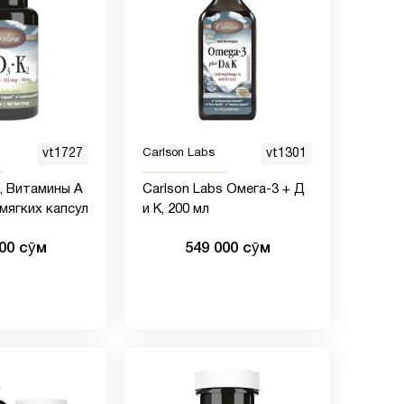
vt1727
Carlson Labs
vt1301
s, Витамины А
Carlson Labs Омега-3 + Д
0 мягких капсул
и К, 200 мл
000 сӯм
549 000 сӯм