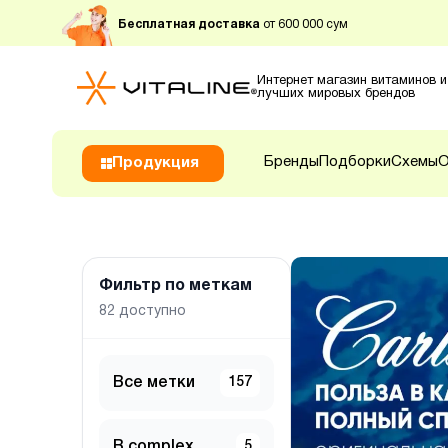
Бесплатная доставка
от 600 000 сум
Интернет магазин витаминов и
лучших мировых брендов
Бренды
Подборки
Схемы
О
Продукция
Фильтр по меткам
82
доступно
Все метки
157
B complex
5