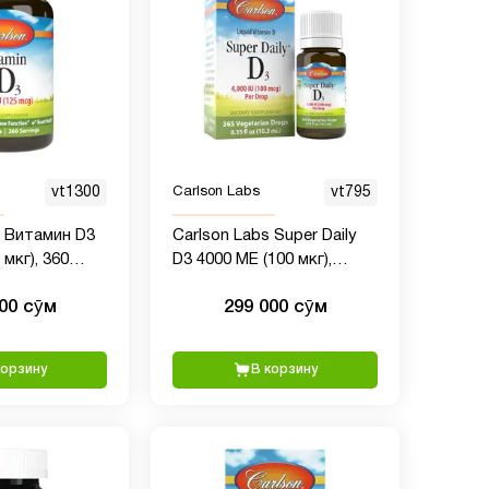
vt1300
Carlson Labs
vt795
s Витамин D3
Carlson Labs Super Daily
 мкг), 360
D3 4000 МЕ (100 мкг),
ул
здоровье сердца и
000 сӯм
299 000 сӯм
иммунитета, прочность
зубов и костей, без вкуса,
365 капель
корзину
В корзину