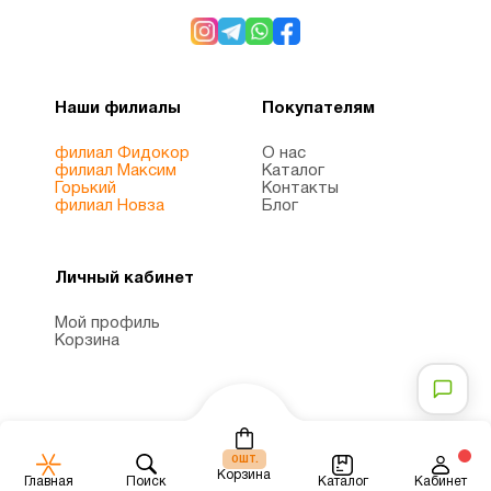
Витамин
1
D3
Наши филиалы
Покупателям
Витамин
9
А
филиал Фидокор
О нас
филиал Максим
Каталог
Горький
Контакты
филиал Новза
Блог
Витамин
30
д3
Личный кабинет
Витамин
3
Мой профиль
Е
Корзина
глутатион
1
шт.
Детская
0
4
Корзина
Каталог
Главная
Поиск
Кабинет
омега 3