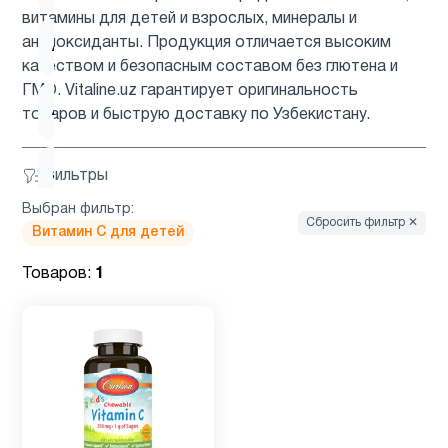
витамины для детей и взрослых, минералы и
антиоксиданты. Продукция отличается высоким
Антиоксиданты
4
качеством и безопасным составом без глютена и
ГМО. Vitaline.uz гарантирует оригинальность
Астаксантин
1
товаров и быструю доставку по Узбекистану.
ацетилцистеин
1
Фильтры
Выбран фильтр:
Сбросить фильтр ✕
Витамин C для детей
Барберин
1
Товаров:
1
Биотин
2
Вегетарианский
1
продукт