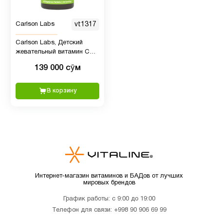
Витамин
12
B
Carlson Labs
vt1317
Витамин
Carlson Labs, Детский
2
жевательный витамин С
B12
250 мг, 60 вегетарианских
139 000 сӯм
таблеток
Витамин
9
В корзину
C
Витамин
C для
1
детей
Витамин
Интернет-магазин витаминов и БАДов от лучших
мировых брендов
D для
12
детей
График работы: с 9:00 до 19:00
Телефон для связи:
+998 90 906 69 99