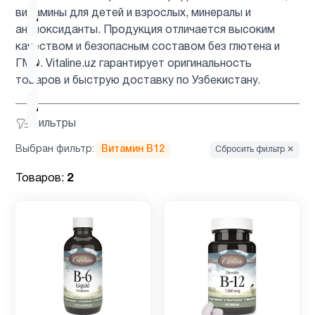
витамины для детей и взрослых, минералы и
Аминокислоты
6
антиоксиданты. Продукция отличается высоким
качеством и безопасным составом без глютена и
Антиоксиданты
4
ГМО. Vitaline.uz гарантирует оригинальность
товаров и быструю доставку по Узбекистану.
Астаксантин
1
Фильтры
Выбран фильтр:
Витамин B12
Сбросить фильтр ✕
ацетилцистеин
1
Товаров:
2
Барберин
1
Биотин
2
Вегетарианский
1
продукт