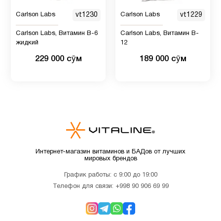
Carlson Labs
vt1230
Carlson Labs
vt1229
Витамин
12
B
Carlson Labs, Витамин B-6
Carlson Labs, Витамин B-
жидкий
12
229 000 сӯм
189 000 сӯм
Витамин
2
B12
Витамин
9
C
Витамин
Интернет-магазин витаминов и БАДов от лучших
C для
1
мировых брендов
детей
График работы: с 9:00 до 19:00
Телефон для связи:
+998 90 906 69 99
Витамин
D для
12