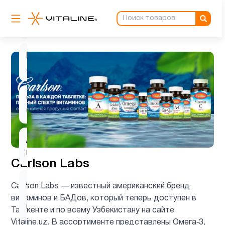
L-
1
карнитин
L-
2
лизин
Q10
1
(CoQ10)
Алоэ
1
вера
Carlson Labs
Альфа-
Carlson Labs — известный американский бренд
липоевая
1
витаминов и БАДов, который теперь доступен в
кислота
Ташкенте и по всему Узбекистану на сайте
Vitaline.uz. В ассортименте представлены Омега‑3,