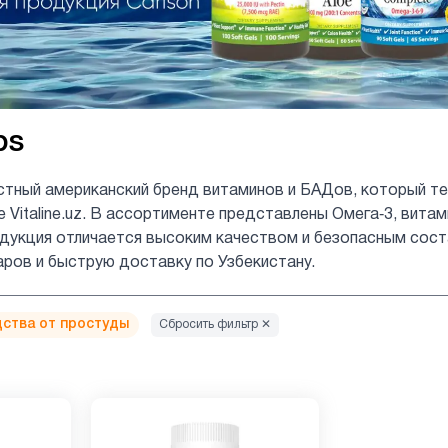
bs
стный американский бренд витаминов и БАДов, который те
е Vitaline.uz. В ассортименте представлены Омега‑3, вита
укция отличается высоким качеством и безопасным состав
аров и быструю доставку по Узбекистану.
ства от простуды
Сбросить фильтр ✕