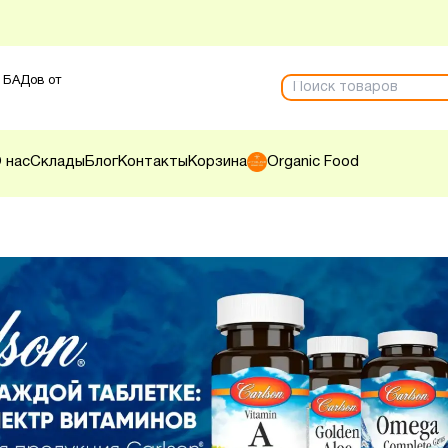
 БАДов от
 нас
Склады
Блог
Контакты
Корзина
Organic Food