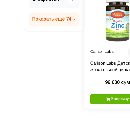
Показать ещё 74
Carlson Labs
Carlson Labs Детс
жевательный цинк 5
таблетки
99 000 сӯм
В корзину