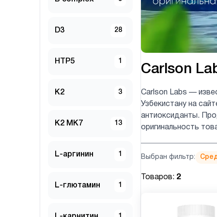
D3
28
HTP5
1
Carlson La
K2
3
Carlson Labs — изве
Узбекистану на сайт
антиоксиданты. Прод
K2 MK7
13
оригинальность тов
L-аргинин
1
Выбран фильтр:
Сред
Товаров:
2
L-глютамин
1
L-карнитин
1