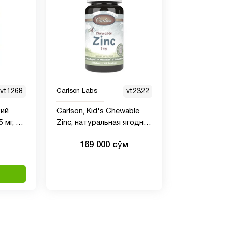
vt1268
Carlson Labs
vt2322
кий
Carlson, Kid's Chewable
 мг, 42
Zinc, натуральная ягодная
смесь, 5 мг, 84 таблетки
169 000 сӯм