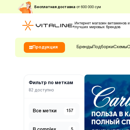
Бесплатная доставка
от 600 000 сум
Интернет магазин витаминов и
лучших мировых брендов
Бренды
Подборки
Схемы
О
Продукция
Фильтр по меткам
82
доступно
Все метки
157
B complex
5