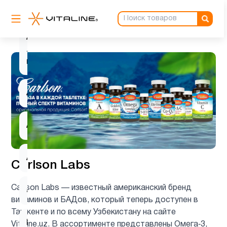
1
вера
Альфа-
липоевая
1
кислота
Аминокислоты
6
Антиоксиданты
4
Астаксантин
1
Carlson Labs
Carlson Labs — известный американский бренд
ацетилцистеин
1
витаминов и БАДов, который теперь доступен в
Ташкенте и по всему Узбекистану на сайте
Барберин
1
Vitaline.uz. В ассортименте представлены Омега‑3,