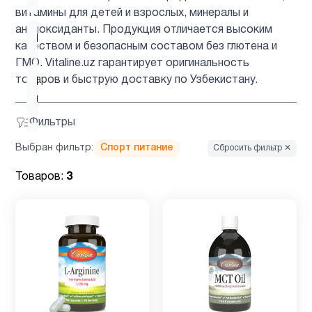
витамины для детей и взрослых, минералы и
антиоксиданты. Продукция отличается высоким
Биотин
2
качеством и безопасным составом без глютена и
ГМО. Vitaline.uz гарантирует оригинальность
товаров и быструю доставку по Узбекистану.
Вегетарианский
1
продукт
Фильтры
Витамин
Выбран фильтр:
Спорт питание
Сбросить фильтр ✕
12
B
Товаров:
3
Витамин
2
B12
Витамин
9
C