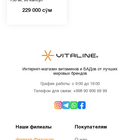
750 мг, 90 капсул
Витамин
229 000 сӯм
3
Е
глутатион
1
Детская
4
омега 3
Интернет-магазин витаминов и БАДов от лучших
мировых брендов
Детская
График работы: с 9:00 до 19:00
омега 3
Телефон для связи:
+998 90 906 69 99
7
, Рыбий
жир
Детские
1
Наши филиалы
Покупателям
мультивитамины
филиал Фидокор
О нас