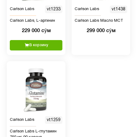
Витамин
C для
1
Carlson Labs
vt1233
Carlson Labs
vt1438
детей
Carlson Labs, L-аргинин
Carlson Labs Масло МСТ
229 000 сӯм
299 000 сӯм
Витамин
D для
12
В корзину
детей
Витамин
1
D3
Витамин
9
А
Витамин
Carlson Labs
vt1259
30
д3
Carlson Labs L-глутамин