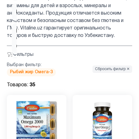
витамины для детей и взрослых, минералы и
Кожа
10
антиоксиданты. Продукция отличается высоким
качеством и безопасным составом без глютена и
ГМО. Vitaline.uz гарантирует оригинальность
Коэнзим
товаров и быструю доставку по Узбекистану.
Q10
1
(CoQ10)
Фильтры
Выбран фильтр:
Лецитин
2
Сбросить фильтр ✕
Рыбий жир Омега-3
Лидеры
Товаров:
35
1
продаж
Магний
8
Магний
4
глицинат