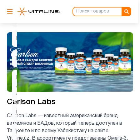
К2
2
Калий
1
Кальции
9
Кальций
для
2
детей
Carlson Labs
Кверцетин
1
Carlson Labs — известный американский бренд
витаминов и БАДов, который теперь доступен в
Ташкенте и по всему Узбекистану на сайте
Клетчатка
1
Vitaline.uz. В ассортименте представлены Омега‑3,