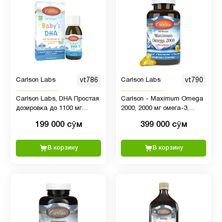
Таурин
1
Фолиевая
4
кислота
Carlson Labs
vt786
Carlson Labs
vt790
Фосфатидилхолин
1
Carlson Labs, DHA Простая
Carlson - Maximum Omega
дозировка до 1100 мг
2000, 2000 мг омега-3,
Фосфолипиды
1
омега-3 со шприцем
здоровое сердце,
199 000 сӯм
399 000 сӯм
Baby's Brain Vision, 60 мл
поддержка функции мозга
и зрения, 60 мягких
Хром
1
таблеток
В корзину
В корзину
Цинк
5
цинк
для
2