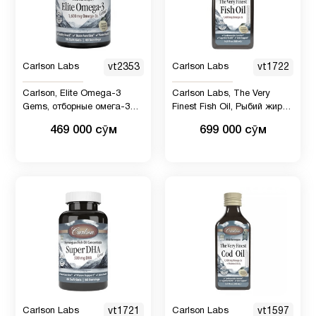
детей
Carlson Labs
vt2353
Carlson Labs
vt1722
Carlson, Elite Omega-3
Carlson Labs, The Very
Gems, отборные омега-3
Finest Fish Oil, Рыбий жир
кислоты из норвежской
1600 мг, 500 мл
469 000 сӯм
699 000 сӯм
рыбы, лимонный вкус, 90
капсул
Carlson Labs
vt1721
Carlson Labs
vt1597