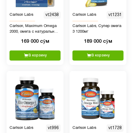
Carlson Labs
vt2438
Carlson Labs
vt1231
Медь
1
Carlson, Maximum Omega
Carlson Labs, Супер омега
2000, омега с натуральным
3 1200мг
Мелатонин
4
лимонным вкусом, 30
169 000 сӯм
189 000 сӯм
капсул (1000 мг в 1
капсуле)
Микроэлементы
11
В корзину
В корзину
Минералы
8
Мужчинам
40
Мультивитамины
6
Carlson Labs
vt996
Carlson Labs
vt1728
Новые