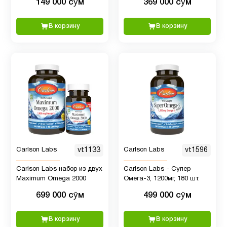
149 000 сӯм
369 000 сӯм
детей
вкус, 100 мг, 60 штук
таблеток
В корзину
В корзину
Пожилым
22
Препараты с
1
глюкозамином
Препараты
8
с магнием
Продукты
Carlson Labs
vt1133
Carlson Labs
vt1596
2
Питание
Carlson Labs набор из двух
Carlson Labs - Супер
Maximum Omega 2000
Омега-3, 1200мг, 180 шт.
Рыбий
699 000 сӯм
499 000 сӯм
38
жир
В корзину
В корзину