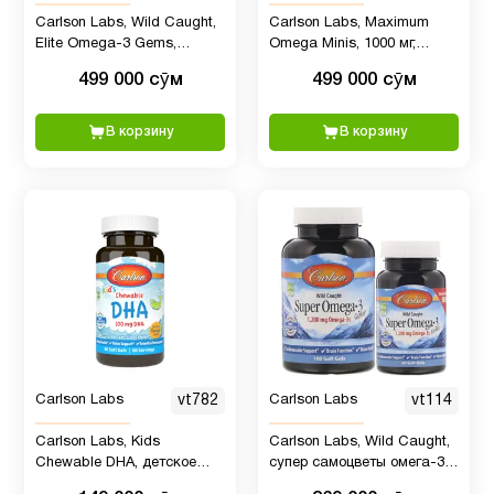
9
поступления
Carlson Labs, Wild Caught,
Carlson Labs, Maximum
Elite Omega-3 Gems,
Omega Minis, 1000 мг,
отборные омега-3 кислоты,
упаковка 60 + 20 мягких
499 000 сӯм
499 000 сӯм
ногти и
натуральный лимонный
капсул
10
вкус, 800 мг, 90 +30 мягких
волосы
таблеток
В корзину
В корзину
Омега
3
31
(omega
3)
Омега-3
5
ОРВИ
Carlson Labs
vt782
Carlson Labs
vt114
и
Carlson Labs, Kids
Carlson Labs, Wild Caught,
кашля
2
Chewable DHA, детское
супер самоцветы омега-3,
для
здоровье, апельсиновый
1200 мг, 100 + 30 мягких