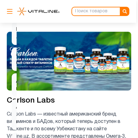
L-
1
карнитин
L-
2
лизин
Q10
1
(CoQ10)
Алоэ
1
вера
Carlson Labs
Альфа-
Carlson Labs — известный американский бренд
липоевая
1
витаминов и БАДов, который теперь доступен в
кислота
Ташкенте и по всему Узбекистану на сайте
Vitaline.uz. В ассортименте представлены Омега‑3,