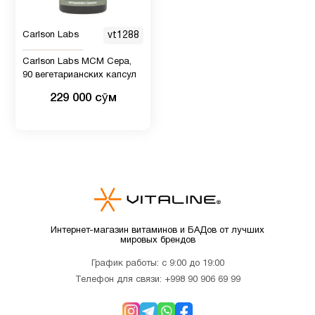
Витамин
12
Carlson Labs
vt1288
B
Carlson Labs МСМ Сера,
90 вегетарианских капсул
Витамин
2
B12
229 000 сӯм
Витамин
9
C
Витамин
C для
1
детей
Интернет-магазин витаминов и БАДов от лучших
мировых брендов
График работы: с 9:00 до 19:00
Витамин
Телефон для связи:
+998 90 906 69 99
D для
12
детей