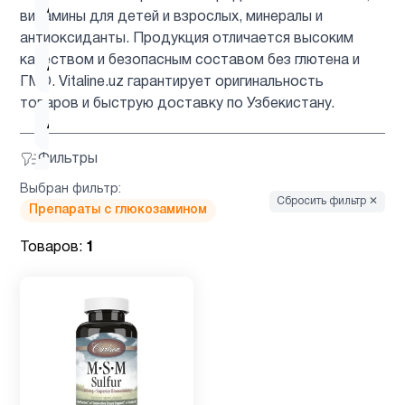
Аминокислоты
6
витамины для детей и взрослых, минералы и
антиоксиданты. Продукция отличается высоким
качеством и безопасным составом без глютена и
Антиоксиданты
4
ГМО. Vitaline.uz гарантирует оригинальность
товаров и быструю доставку по Узбекистану.
Астаксантин
1
Фильтры
ацетилцистеин
1
Выбран фильтр:
Сбросить фильтр ✕
Препараты с глюкозамином
Барберин
1
Товаров:
1
Биотин
2
Вегетарианский
1
продукт