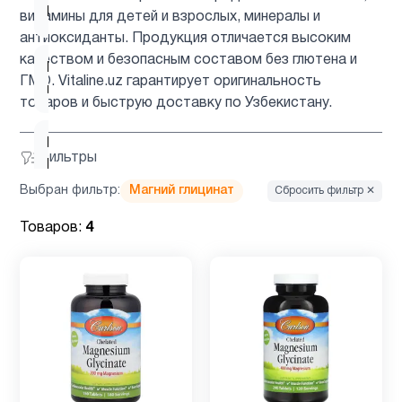
Биотин
2
витамины для детей и взрослых, минералы и
антиоксиданты. Продукция отличается высоким
качеством и безопасным составом без глютена и
Вегетарианский
1
ГМО. Vitaline.uz гарантирует оригинальность
продукт
товаров и быструю доставку по Узбекистану.
Витамин
12
Фильтры
B
Выбран фильтр:
Магний глицинат
Сбросить фильтр ✕
Витамин
Товаров:
4
2
B12
Витамин
9
C
Витамин
C для
1