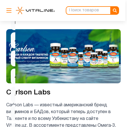
Альфа-
липоевая
1
кислота
Аминокислоты
6
Антиоксиданты
4
Астаксантин
1
Carlson Labs
ацетилцистеин
1
Carlson Labs — известный американский бренд
витаминов и БАДов, который теперь доступен в
Барберин
1
Ташкенте и по всему Узбекистану на сайте
Vitaline.uz. В ассортименте представлены Омега‑3,