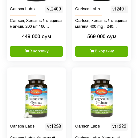
детей
Carlson Labs
vt2400
Carlson Labs
vt2401
Carlson, Хелатный глицинат
Carlson, хелатный глицинат
Витамин
магния, 200 мг, 180
магния 400 mg , 240
D для
12
таблеток
таблеток
449 000 сӯм
569 000 сӯм
детей
В корзину
В корзину
Витамин
1
D3
Витамин
9
А
Витамин
30
д3
Carlson Labs
vt1238
Carlson Labs
vt1223
Витамин
3