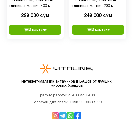
Carlson Labs, Хелатный
Carlson Labs, Хелатный
Е
глицинат магния 400 мг
глицинат магния 200 мг
299 000 сӯм
249 000 сӯм
глутатион
1
В корзину
В корзину
Детская
4
омега 3
Детская
омега 3
7
, Рыбий
Интернет-магазин витаминов и БАДов от лучших
жир
мировых брендов
График работы: с 9:00 до 19:00
Телефон для связи:
+998 90 906 69 99
Детские
1
мультивитамины
Детям
29