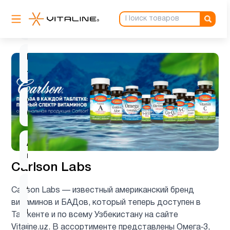
L-
1
карнитин
L-
2
лизин
Q10
1
(CoQ10)
Алоэ
1
вера
Carlson Labs
Альфа-
Carlson Labs — известный американский бренд
липоевая
1
витаминов и БАДов, который теперь доступен в
кислота
Ташкенте и по всему Узбекистану на сайте
Vitaline.uz. В ассортименте представлены Омега‑3,