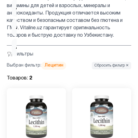
витамины для детей и взрослых, минералы и
Аминокислоты
6
антиоксиданты. Продукция отличается высоким
качеством и безопасным составом без глютена и
Антиоксиданты
4
ГМО. Vitaline.uz гарантирует оригинальность
товаров и быструю доставку по Узбекистану.
Астаксантин
1
Фильтры
Выбран фильтр:
Лецитин
Сбросить фильтр ✕
ацетилцистеин
1
Товаров:
2
Барберин
1
Биотин
2
Вегетарианский
1
продукт