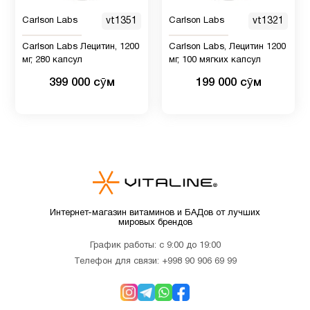
Carlson Labs
vt1351
Carlson Labs
vt1321
Витамин
12
B
Carlson Labs Лецитин, 1200
Carlson Labs, Лецитин 1200
мг, 280 капсул
мг, 100 мягких капсул
399 000 сӯм
199 000 сӯм
Витамин
2
B12
Витамин
9
C
Витамин
Интернет-магазин витаминов и БАДов от лучших
C для
1
мировых брендов
детей
График работы: с 9:00 до 19:00
Телефон для связи:
+998 90 906 69 99
Витамин
D для
12