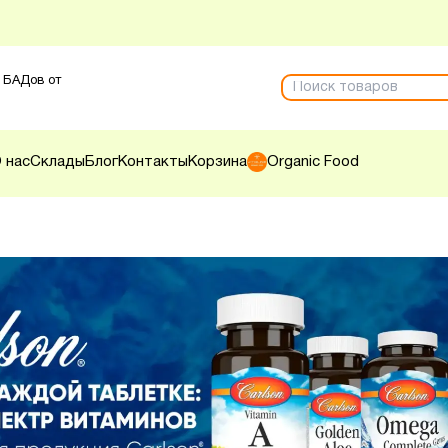
 БАДов от
 нас
Склады
Блог
Контакты
Корзина
Organic Food