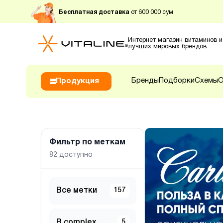
Бесплатная доставка
от 600 000 сум
Интернет магазин витаминов и
лучших мировых брендов
Бренды
Подборки
Схемы
О
Продукция
Фильтр по меткам
82
доступно
Все метки
157
B complex
5