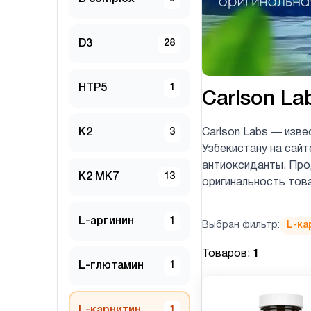
D3
28
HTP5
1
Carlson La
K2
3
Carlson Labs — изве
Узбекистану на сайт
антиоксиданты. Прод
K2 MK7
13
оригинальность тов
L-аргинин
1
Выбран фильтр:
L-ка
Товаров:
1
L-глютамин
1
L-карнитин
1