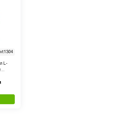
vt1304
л L-
0
псул
м