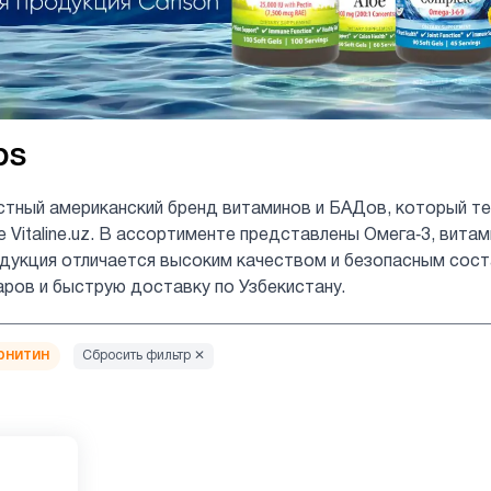
bs
стный американский бренд витаминов и БАДов, который те
е Vitaline.uz. В ассортименте представлены Омега‑3, вита
укция отличается высоким качеством и безопасным состав
аров и быструю доставку по Узбекистану.
рнитин
Сбросить фильтр ✕