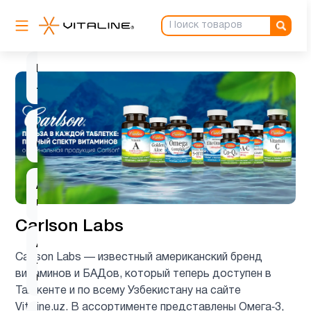
L-
1
карнитин
L-
2
лизин
Q10
1
(CoQ10)
Алоэ
1
вера
Carlson Labs
Альфа-
Carlson Labs — известный американский бренд
липоевая
1
витаминов и БАДов, который теперь доступен в
кислота
Ташкенте и по всему Узбекистану на сайте
Vitaline.uz. В ассортименте представлены Омега‑3,