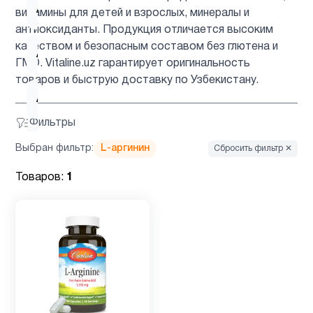
Аминокислоты
6
витамины для детей и взрослых, минералы и
антиоксиданты. Продукция отличается высоким
качеством и безопасным составом без глютена и
Антиоксиданты
4
ГМО. Vitaline.uz гарантирует оригинальность
товаров и быструю доставку по Узбекистану.
Астаксантин
1
Фильтры
ацетилцистеин
1
Выбран фильтр:
L-аргинин
Сбросить фильтр ✕
Товаров:
1
Барберин
1
Биотин
2
Вегетарианский
1
продукт