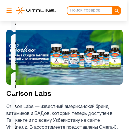
Детская
4
омега 3
Детская
омега 3
7
, Рыбий
жир
Детские
1
мультивитамины
Carlson Labs
Детям
29
Carlson Labs — известный американский бренд
витаминов и БАДов, который теперь доступен в
Ташкенте и по всему Узбекистану на сайте
Деятельность
1
Vitaline.uz. В ассортименте представлены Омега‑3,