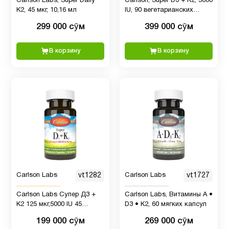
Carlson Labs, Super Daily
Carlson, Super D3 + K2, 5000
детей
K2, 45 мкг, 10,16 мл
IU, 90 вегетарианских
капсул
299 000 сӯм
399 000 сӯм
Кверцетин
1
В корзину
В корзину
Клетчатка
1
Кожа
10
Коэнзим
Q10
1
(CoQ10)
Carlson Labs
vt1282
Carlson Labs
vt1727
Лецитин
2
Carlson Labs Супер Д3 +
Carlson Labs, Витамины А •
К2 125 мкг,5000 IU 45
D3 • К2, 60 мягких капсул
вегетарианских капсул
199 000 сӯм
269 000 сӯм
Лидеры