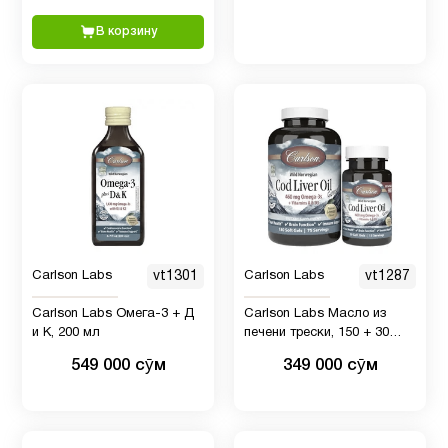
1
продаж
В корзину
Магний
8
Магний
4
глицинат
Медь
1
Carlson Labs
vt1301
Carlson Labs
vt1287
Мелатонин
4
Carlson Labs Омега-3 + Д
Carlson Labs Масло из
и К, 200 мл
печени трески, 150 + 30
мягких капсул
Микроэлементы
11
549 000 сӯм
349 000 сӯм
Минералы
8