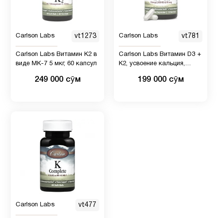
Омега-3
5
Carlson Labs
vt1273
Carlson Labs
vt781
ОРВИ
и
Carlson Labs Витамин К2 в
Carlson Labs Витамин D3 +
кашля
2
виде МК-7 5 мкг, 60 капсул
K2, усвоение кальция,
для
здоровая работа сердечно-
249 000 сӯм
199 000 сӯм
сосудистой системы, 2000
детей
IU, 60 штук
Пожилым
22
Препараты с
1
глюкозамином
Препараты
8
с магнием
Carlson Labs
vt477