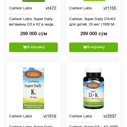
Женщинам
45
Carlson Labs
vt472
Carlson Labs
vt1155
Carlson Labs, Super Daily
Carlson, Super Daily D3+K2
Здоровый
витамины D3 и K2 в жидкой
для детей, 25 мкг (1000 МЕ)
6
сон
форме, 25 мкг (2000 МЕ) и
и 22,5 мкг, 10,16 мл
299 000 сӯм
299 000 сӯм
22,5 мкг, растительная
формула, 360
Иммунитет
17
вегетарианских капель,
В корзину
В корзину
10,16 мл
К2
2
Калий
1
Кальции
9
Carlson Labs
vt1916
Carlson Labs
vt2037
Кальций
для
2