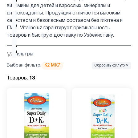
мозга
витамины для детей и взрослых, минералы и
антиоксиданты. Продукция отличается высоким
Для
качеством и безопасным составом без глютена и
6
беременных
ГМО. Vitaline.uz гарантирует оригинальность
товаров и быструю доставку по Узбекистану.
Для
5
младенцев
Фильтры
Выбран фильтр:
K2 MK7
Сбросить фильтр ✕
Для
2
подростков
Товаров:
13
Для
5
похудения
Железо
5