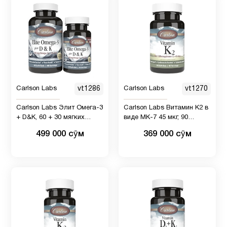
Мужчинам
40
Мультивитамины
6
Новые
9
Carlson Labs
vt1286
Carlson Labs
vt1270
поступления
Carlson Labs Элит Омега-3
Carlson Labs Витамин К2 в
+ D&K, 60 + 30 мягких
виде МК-7 45 мкг, 90
ногти и
капсул
мягких капсул
10
499 000 сӯм
369 000 сӯм
волосы
Омега
3
31
(omega
3)