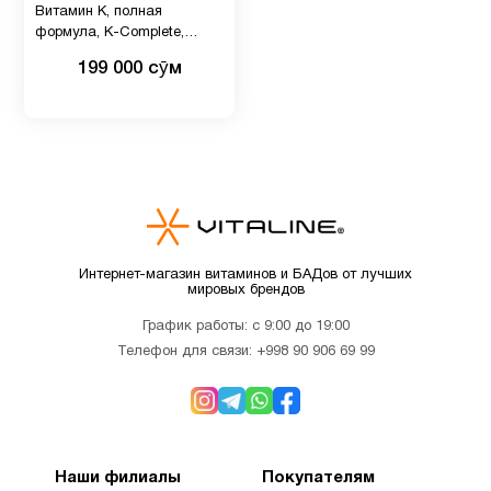
Витамин К, полная
Продукты
2
формула, K-Complete,
Питание
Carlson Labs, 45 гелевых
199 000 сӯм
капсул
Рыбий
38
жир
Рыбий
жир
35
Омега-3
Интернет-магазин витаминов и БАДов от лучших
мировых брендов
Селен
2
График работы: с 9:00 до 19:00
Телефон для связи:
+998 90 906 69 99
Система
5
пищеварение
Наши филиалы
Покупателям
Спорт