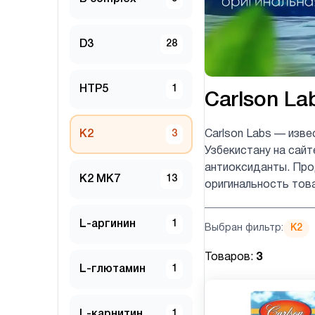
D3
28
HTP5
1
Carlson La
K2
3
Carlson Labs — изве
Узбекистану на сайт
антиоксиданты. Прод
K2 MK7
13
оригинальность тов
L-аргинин
1
Выбран фильтр:
K2
Товаров:
3
L-глютамин
1
L-карнитин
1