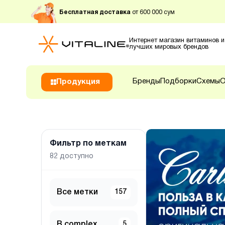
Бесплатная доставка
от 600 000 сум
Интернет магазин витаминов и
лучших мировых брендов
Бренды
Подборки
Схемы
О
Продукция
Фильтр по меткам
82
доступно
Все метки
157
B complex
5