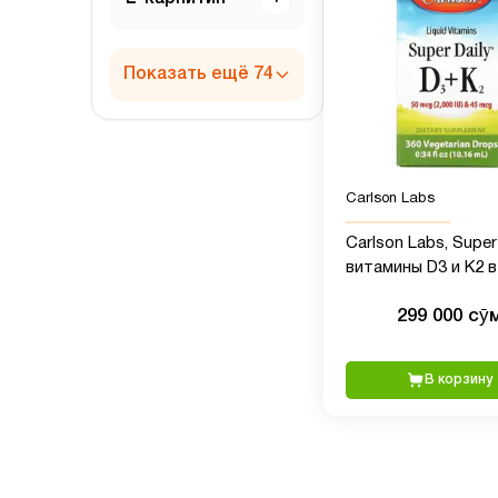
Показать ещё 74
Carlson Labs
Carlson Labs, Super
витамины D3 и K2 в
жидкой форме, 25 
299 000 сӯ
(2000 МЕ) и 22,5 мкг,
растительная фор
360 вегетариански
В корзину
капель, 10,16 мл