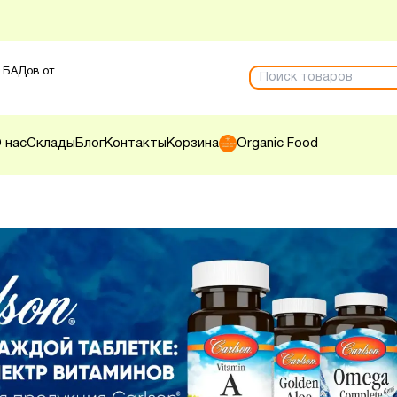
 БАДов от
 нас
Склады
Блог
Контакты
Корзина
Organic Food