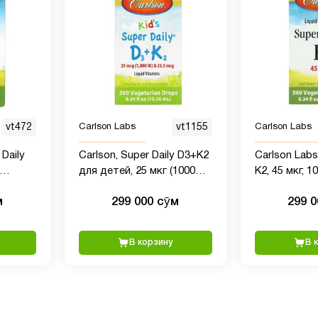
vt472
Carlson Labs
vt1155
Carlson Labs
 Daily
Carlson, Super Daily D3+K2
Carlson Labs,
для детей, 25 мкг (1000
K2, 45 мкг, 1
мкг
МЕ) и 22,5 мкг, 10,16 мл
м
299 000 сӯм
299 
мула,
х
В корзину
В 