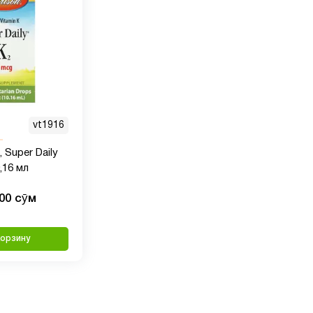
vt1916
 Super Daily
0,16 мл
000 сӯм
корзину