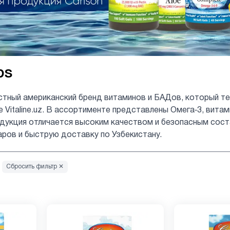
bs
стный американский бренд витаминов и БАДов, который те
е Vitaline.uz. В ассортименте представлены Омега‑3, вита
укция отличается высоким качеством и безопасным состав
аров и быструю доставку по Узбекистану.
Сбросить фильтр ✕