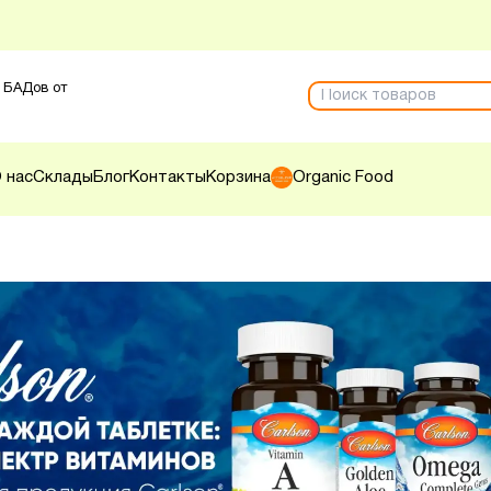
 БАДов от
 нас
Склады
Блог
Контакты
Корзина
Organic Food