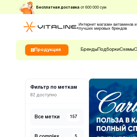
Бесплатная доставка
от 600 000 сум
Интернет магазин витаминов и
лучших мировых брендов
Бренды
Подборки
Схемы
О
Продукция
Фильтр по меткам
82
доступно
Все метки
157
B complex
5