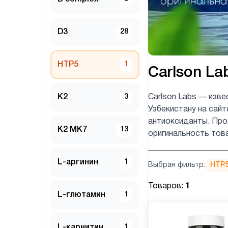
D3
28
HTP5
1
Carlson La
K2
3
Carlson Labs — изве
Узбекистану на сайт
антиоксиданты. Прод
K2 MK7
13
оригинальность тов
L-аргинин
1
Выбран фильтр:
HTP
Товаров:
1
L-глютамин
1
L-карнитин
1