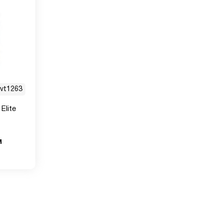
vt1263
Elite
м