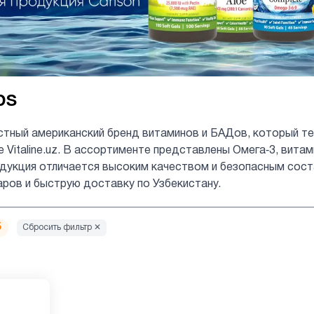
bs
стный американский бренд витаминов и БАДов, который те
е Vitaline.uz. В ассортименте представлены Омега‑3, вита
укция отличается высоким качеством и безопасным состав
аров и быструю доставку по Узбекистану.
5
Сбросить фильтр ✕