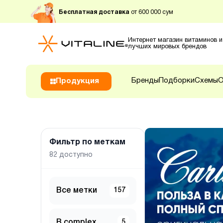
Бесплатная доставка
от 600 000 сум
Интернет магазин витаминов и
лучших мировых брендов
Бренды
Подборки
Схемы
О
Продукция
Фильтр по меткам
82
доступно
Все метки
157
B complex
5