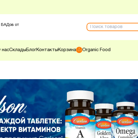
 БАДов от
 нас
Склады
Блог
Контакты
Корзина
Organic Food