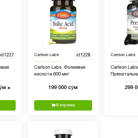
vt1227
Carlson Labs
vt1228
Carlson Labs
евая
Carlson Labs, Фолиевая
Carlson Labs
кислота 800 мкг
Пренатальны
DHA и витам
сӯм
199 000 сӯм
299 
🔥
В корзину