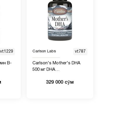
vt1229
Carlson Labs
vt787
мин B-
Carlson's Mother's DHA
500 мг DHA
поддерживает здоровье
м
329 000 сӯм
мамы и ребенка, 60 шт