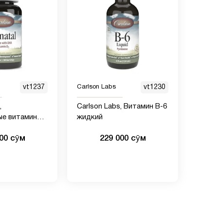
vt1237
Carlson Labs
vt1230
,
Carlson Labs, Витамин B-6
е витамины с
жидкий
ином D3
000 сӯм
229 000 сӯм