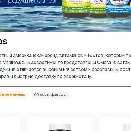
bs
стный американский бренд витаминов и БАДов, который те
е Vitaline.uz. В ассортименте представлены Омега‑3, вита
укция отличается высоким качеством и безопасным состав
аров и быструю доставку по Узбекистану.
беременных
Сбросить фильтр ✕