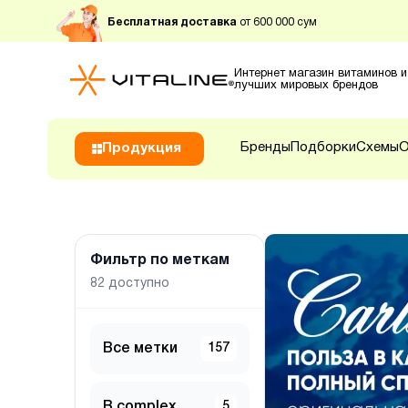
Бесплатная доставка
от 600 000 сум
Интернет магазин витаминов и
лучших мировых брендов
Бренды
Подборки
Схемы
О
Продукция
Фильтр по меткам
82
доступно
Все метки
157
B complex
5