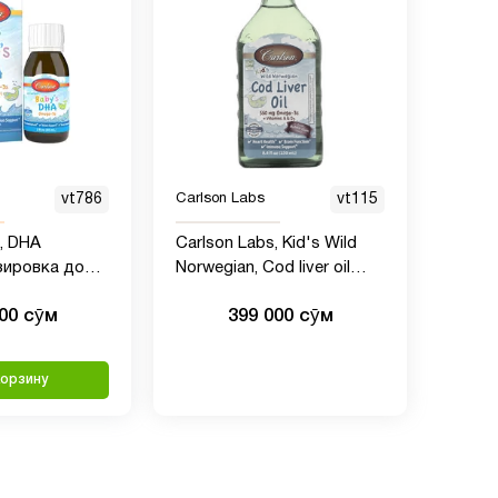
vt786
Carlson Labs
vt115
, DHA
Carlson Labs, Kid's Wild
зировка до
Norwegian, Cod liver oil
а-3 со
масло печени трески, со
000 сӯм
399 000 сӯм
y's Brain
вкусом жевательной
резинки, (250 мл)
корзину