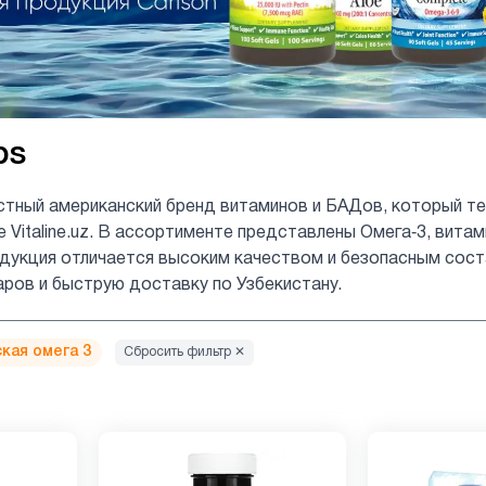
bs
стный американский бренд витаминов и БАДов, который те
е Vitaline.uz. В ассортименте представлены Омега‑3, вита
укция отличается высоким качеством и безопасным состав
аров и быструю доставку по Узбекистану.
кая омега 3
Сбросить фильтр ✕