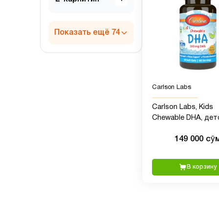
Показать ещё 74
Carlson Labs
Carlson Labs, Kids
Chewable DHA, дет
здоровье, апельси
149 000 сӯ
вкус, 100 мг, 60 шт
В корзину