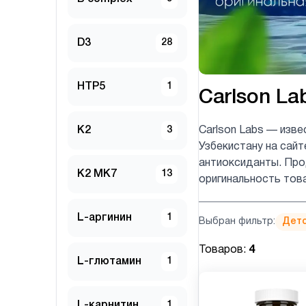
D3
28
HTP5
1
Carlson La
K2
3
Carlson Labs — изве
Узбекистану на сайт
антиоксиданты. Прод
K2 MK7
13
оригинальность тов
L-аргинин
1
Выбран фильтр:
Детс
Товаров:
4
L-глютамин
1
L-карнитин
1