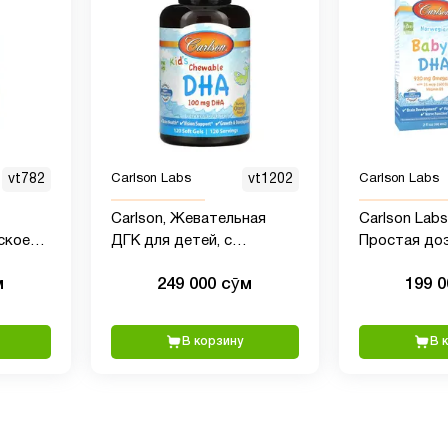
vt782
Carlson Labs
vt1202
Carlson Labs
Carlson, Жевательная
Carlson Labs
ское
ДГК для детей, с
Простая до
новый
насыщенным вкусом
1100 мг омег
м
249 000 сӯм
199 
ук
апельсина, 100 мг, 120
шприцем Bab
мягких желатиновых
Vision, 60 мл
капсул
В корзину
В 