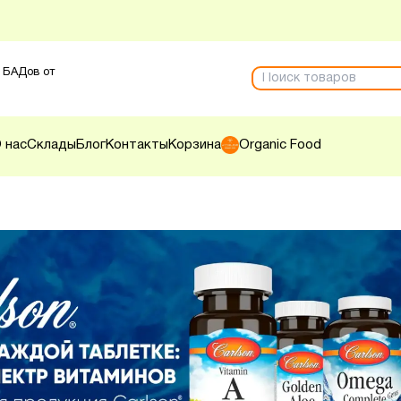
 БАДов от
 нас
Склады
Блог
Контакты
Корзина
Organic Food