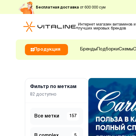
Бесплатная доставка
от 600 000 сум
Интернет магазин витаминов и
лучших мировых брендов
Бренды
Подборки
Схемы
О
Продукция
Фильтр по меткам
82
доступно
Все метки
157
B complex
5