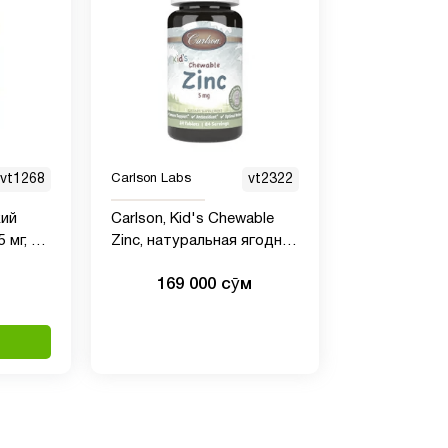
vt1268
Carlson Labs
vt2322
кий
Carlson, Kid's Chewable
 мг, 42
Zinc, натуральная ягодная
смесь, 5 мг, 84 таблетки
169 000 сӯм