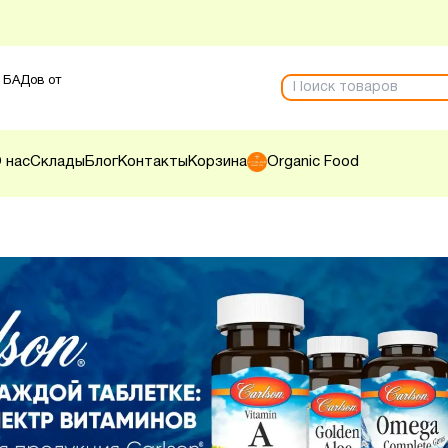
 БАДов от
 нас
Склады
Блог
Контакты
Корзина
Organic Food