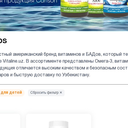
bs
стный американский бренд витаминов и БАДов, который те
е Vitaline.uz. В ассортименте представлены Омега‑3, вита
укция отличается высоким качеством и безопасным состав
аров и быструю доставку по Узбекистану.
 для детей
Сбросить фильтр ✕