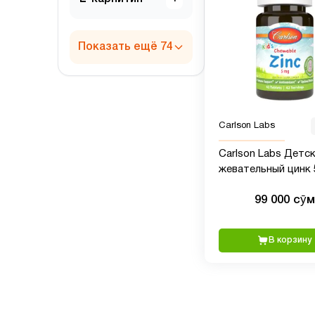
Показать ещё 74
Carlson Labs
Carlson Labs Детс
жевательный цинк 5
таблетки
99 000 сӯм
В корзину