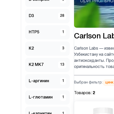
D3
28
HTP5
1
Carlson La
K2
3
Carlson Labs — изве
Узбекистану на сайт
антиоксиданты. Прод
K2 MK7
13
оригинальность тов
L-аргинин
1
Выбран фильтр:
цинк
Товаров:
2
L-глютамин
1
L-карнитин
1