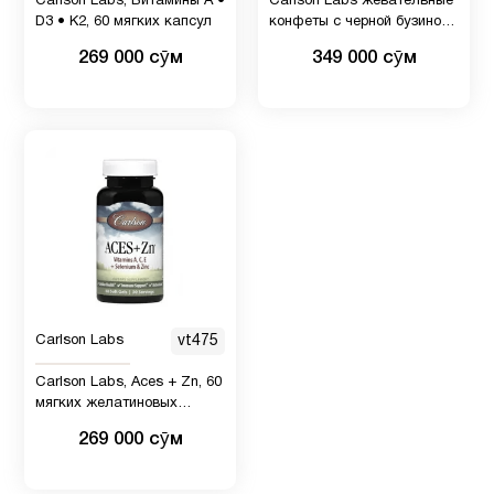
7
Carlson Labs, Витамины А •
Carlson Labs жевательные
, Рыбий
D3 • К2, 60 мягких капсул
конфеты с черной бузиной,
жир
60 шт.
269 000 сӯм
349 000 сӯм
Детские
1
мультивитамины
Детям
29
Деятельность
1
мозга
Carlson Labs
vt475
Для
6
Carlson Labs, Aces + Zn, 60
беременных
мягких желатиновых
капсул
269 000 сӯм
Для
5
младенцев