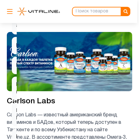
Астаксантин
1
ацетилцистеин
1
Барберин
1
Биотин
2
Вегетарианский
1
продукт
Carlson Labs
Витамин
12
Carlson Labs — известный американский бренд
B
витаминов и БАДов, который теперь доступен в
Ташкенте и по всему Узбекистану на сайте
Витамин
Vitaline.uz. В ассортименте представлены Омега‑3,