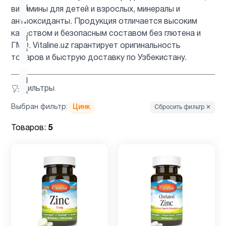
2
B12
витамины для детей и взрослых, минералы и
антиоксиданты. Продукция отличается высоким
качеством и безопасным составом без глютена и
Витамин
9
ГМО. Vitaline.uz гарантирует оригинальность
C
товаров и быструю доставку по Узбекистану.
Витамин
Фильтры
C для
1
детей
Выбран фильтр:
Цинк
Сбросить фильтр ✕
Товаров:
5
Витамин
D для
12
детей
Витамин
1
D3