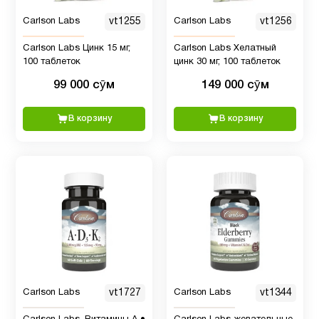
Витамин
9
Carlson Labs
vt1255
Carlson Labs
vt1256
А
Carlson Labs Цинк 15 мг,
Carlson Labs Хелатный
100 таблеток
цинк 30 мг, 100 таблеток
Витамин
30
99 000 сӯм
149 000 сӯм
д3
В корзину
В корзину
Витамин
3
Е
глутатион
1
Детская
4
омега 3
Carlson Labs
vt1727
Carlson Labs
vt1344
Детская
омега 3