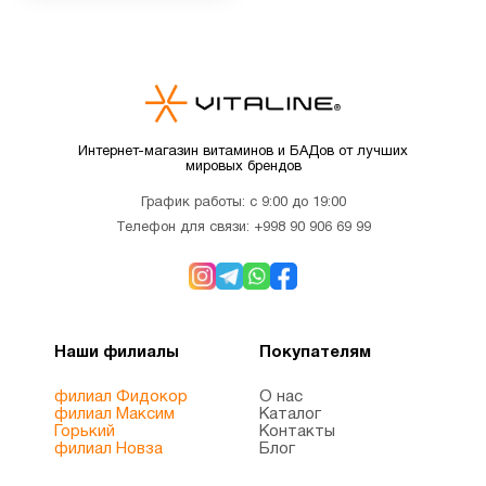
Для
2
подростков
Для
Интернет-магазин витаминов и БАДов от лучших
5
мировых брендов
похудения
График работы: с 9:00 до 19:00
Телефон для связи:
+998 90 906 69 99
Железо
5
Женщинам
45
Наши филиалы
Покупателям
Здоровый
6
филиал Фидокор
О нас
сон
филиал Максим
Каталог
Горький
Контакты
филиал Новза
Блог
Иммунитет
17