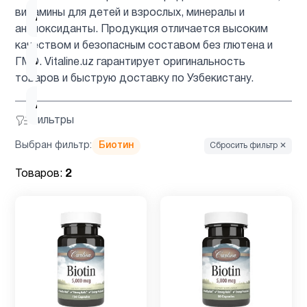
витамины для детей и взрослых, минералы и
Аминокислоты
6
антиоксиданты. Продукция отличается высоким
качеством и безопасным составом без глютена и
Антиоксиданты
4
ГМО. Vitaline.uz гарантирует оригинальность
товаров и быструю доставку по Узбекистану.
Астаксантин
1
Фильтры
Выбран фильтр:
Биотин
Сбросить фильтр ✕
ацетилцистеин
1
Товаров:
2
Барберин
1
Биотин
2
Вегетарианский
1
продукт