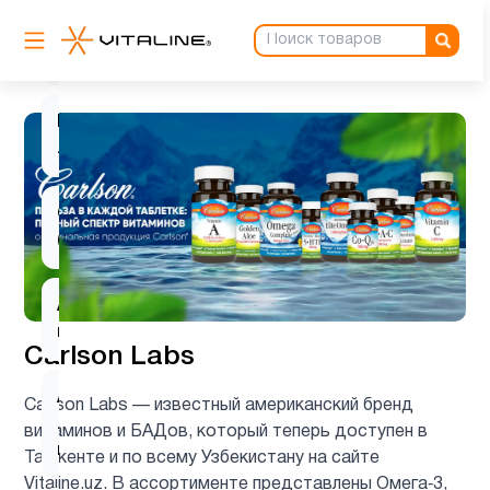
L-
1
карнитин
L-
2
лизин
Q10
1
(CoQ10)
Алоэ
1
вера
Carlson Labs
Альфа-
Carlson Labs — известный американский бренд
липоевая
1
витаминов и БАДов, который теперь доступен в
кислота
Ташкенте и по всему Узбекистану на сайте
Vitaline.uz. В ассортименте представлены Омега‑3,