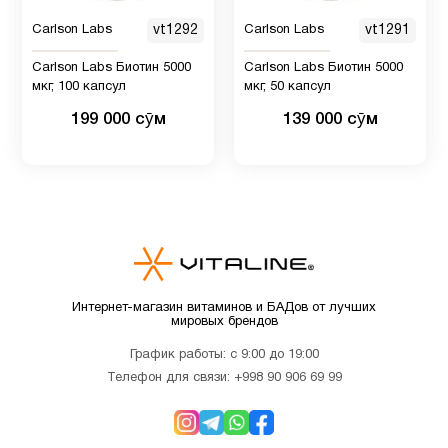
Carlson Labs
vt1292
Carlson Labs
vt1291
Витамин
12
B
Carlson Labs Биотин 5000
Carlson Labs Биотин 5000
мкг, 100 капсул
мкг, 50 капсул
199 000 сӯм
139 000 сӯм
Витамин
2
B12
Витамин
9
C
Витамин
Интернет-магазин витаминов и БАДов от лучших
C для
1
мировых брендов
детей
График работы: с 9:00 до 19:00
Телефон для связи:
+998 90 906 69 99
Витамин
D для
12