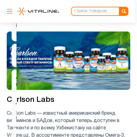
L-
1
карнитин
L-
2
лизин
Q10
1
(CoQ10)
Алоэ
1
вера
Carlson Labs
Альфа-
липоевая
1
Carlson Labs — известный американский бренд
кислота
витаминов и БАДов, который теперь доступен в
Ташкенте и по всему Узбекистану на сайте
Vitaline.uz. В ассортименте представлены Омега‑3,
Аминокислоты
6