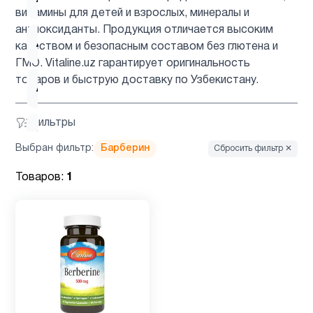
витамины для детей и взрослых, минералы и
антиоксиданты. Продукция отличается высоким
Антиоксиданты
4
качеством и безопасным составом без глютена и
ГМО. Vitaline.uz гарантирует оригинальность
товаров и быструю доставку по Узбекистану.
Астаксантин
1
Фильтры
ацетилцистеин
1
Выбран фильтр:
Барберин
Сбросить фильтр ✕
Товаров:
1
Барберин
1
Биотин
2
Вегетарианский
1
продукт