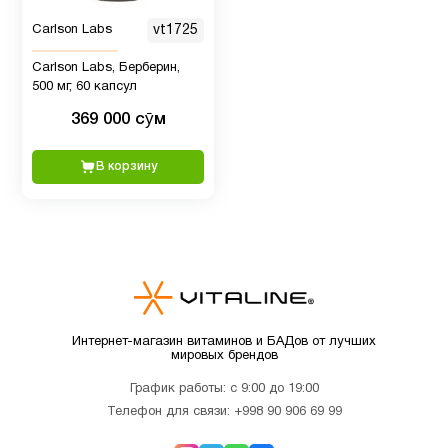
Витамин
12
Carlson Labs
vt1725
B
Carlson Labs, Берберин,
500 мг, 60 капсул
Витамин
2
369 000 сӯм
B12
В корзину
Витамин
9
C
Витамин
C для
1
детей
Интернет-магазин витаминов и БАДов от лучших
мировых брендов
Витамин
График работы: с 9:00 до 19:00
D для
12
Телефон для связи:
+998 90 906 69 99
детей