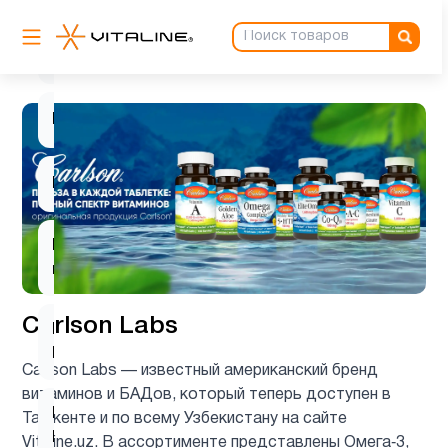
ацетилцистеин
1
Барберин
1
Биотин
2
Вегетарианский
1
продукт
Carlson Labs
Витамин
12
B
Carlson Labs — известный американский бренд
витаминов и БАДов, который теперь доступен в
Витамин
Ташкенте и по всему Узбекистану на сайте
2
B12
Vitaline.uz. В ассортименте представлены Омега‑3,