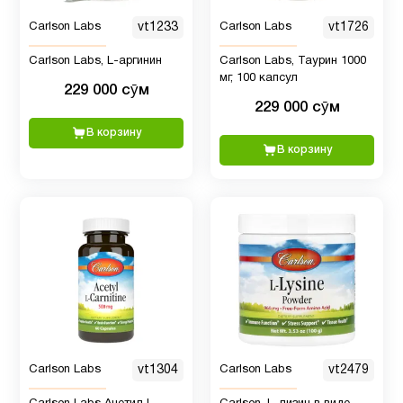
А
Carlson Labs
vt1233
Carlson Labs
vt1726
Carlson Labs, L-аргинин
Carlson Labs, Таурин 1000
Витамин
30
мг, 100 капсул
д3
229 000 сӯм
229 000 сӯм
В корзину
Витамин
3
В корзину
Е
глутатион
1
Детская
4
омега 3
Детская
омега 3
Carlson Labs
vt1304
Carlson Labs
vt2479
7
, Рыбий