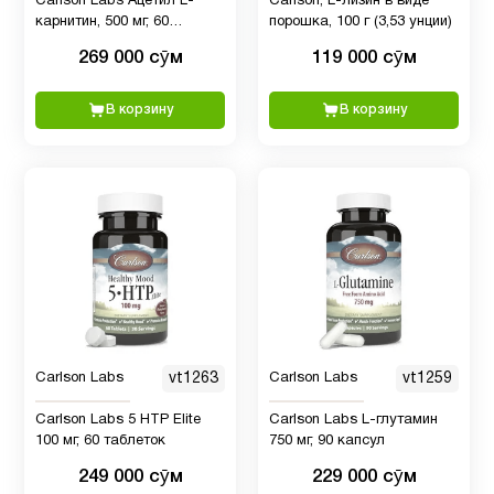
Carlson Labs Ацетил L-
Carlson, L-лизин в виде
жир
карнитин, 500 мг, 60
порошка, 100 г (3,53 унции)
вегетарианских капсул
269 000 сӯм
119 000 сӯм
Детские
1
мультивитамины
В корзину
В корзину
Детям
29
Деятельность
1
мозга
Для
6
беременных
Carlson Labs
vt1263
Carlson Labs
vt1259
Carlson Labs 5 HTP Elite
Carlson Labs L-глутамин
Для
5
100 мг, 60 таблеток
750 мг, 90 капсул
младенцев
249 000 сӯм
229 000 сӯм