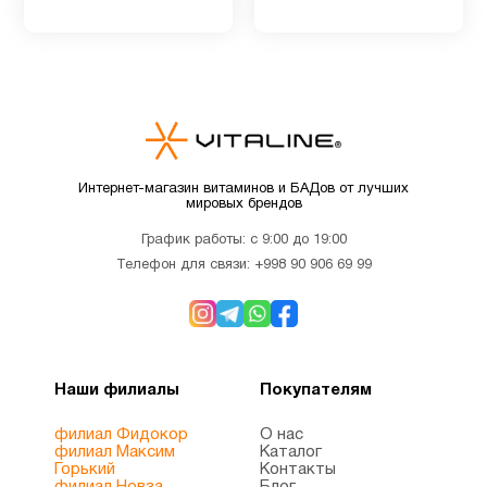
Для
2
подростков
Для
5
похудения
Интернет-магазин витаминов и БАДов от лучших
мировых брендов
Железо
5
График работы: с 9:00 до 19:00
Телефон для связи:
+998 90 906 69 99
Женщинам
45
Здоровый
6
сон
Наши филиалы
Покупателям
филиал Фидокор
О нас
Иммунитет
17
филиал Максим
Каталог
Горький
Контакты
филиал Новза
Блог