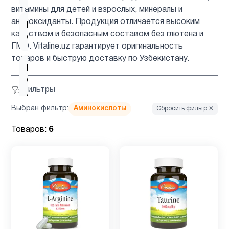
витамины для детей и взрослых, минералы и
антиоксиданты. Продукция отличается высоким
Витамин
9
качеством и безопасным составом без глютена и
C
ГМО. Vitaline.uz гарантирует оригинальность
товаров и быструю доставку по Узбекистану.
Витамин
C для
1
Фильтры
детей
Выбран фильтр:
Аминокислоты
Сбросить фильтр ✕
Витамин
Товаров:
6
D для
12
детей
Витамин
1
D3
Витамин
9