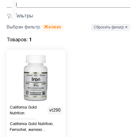
D для
4
детей
Фильтры
Выбран фильтр:
Железо
Сбросить фильтр ✕
Витамин
6
д3
Товаров:
1
Гинкго
1
Билоба
Детская
1
омега 3
California Gold
Детская
vt290
Nutrition
омега 3
2
, Рыбий
California Gold Nutrition,
жир
Ferrochel, железо
(бисглицинат), 36 мг, 90