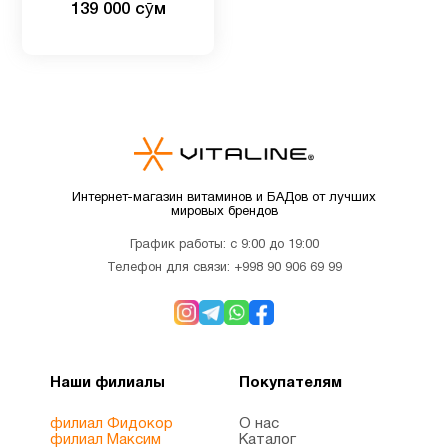
139 000 сӯм
вегетарианских капсул
Детские
2
мультивитамины
Детям
9
Для
1
Интернет-магазин витаминов и БАДов от лучших
беременных
мировых брендов
График работы: с 9:00 до 19:00
Для
Телефон для связи:
+998 90 906 69 99
4
младенцев
Для
3
похудения
Наши филиалы
Покупателям
филиал Фидокор
О нас
Железо
1
филиал Максим
Каталог