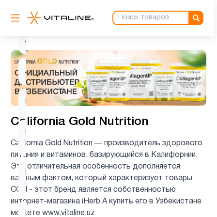
Аминокислоты
4
Антиоксиданты
1
Ашваганда
1
Биотин
1
California Gold Nutrition
Витамин
3
California Gold Nutrition — производитель здорового
B
питания и витаминов, базирующийся в Калифорнии.
Эта отличительная особенность дополняется
Витамин
важным фактом, который характеризует товары
5
C
CGN - этот бренд является собственностью
интернет-магазина iHerb А купить его в Узбекистане
можете www.vitaline.uz
Витамин