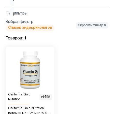
Фильтры
Витамин
6
д3
Выбран фильтр:
Сбросить фильтр ✕
Список эндокринологов
Гинкго
Товаров:
1
1
Билоба
Детская
1
омега 3
Детская
омега 3
2
, Рыбий
California Gold
жир
vt495
Nutrition
California Gold Nutrition,
Детские
витамин D3, 125 мкг (5000