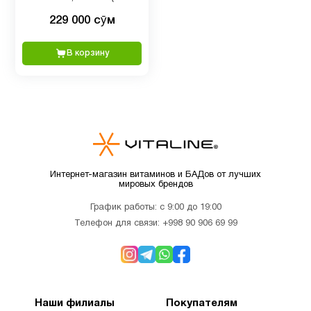
2
МЕ), 360 капсул из рыбьего
мультивитамины
229 000 сӯм
желатина
В корзину
Детям
9
Для
1
беременных
Для
4
младенцев
Интернет-магазин витаминов и БАДов от лучших
мировых брендов
График работы: с 9:00 до 19:00
Для
3
Телефон для связи:
+998 90 906 69 99
похудения
Железо
1
Наши филиалы
Покупателям