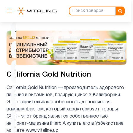
Антиоксиданты
1
Ашваганда
1
Биотин
1
Витамин
3
California Gold Nutrition
B
California Gold Nutrition — производитель здорового
Витамин
питания и витаминов, базирующийся в Калифорнии.
5
C
Эта отличительная особенность дополняется
важным фактом, который характеризует товары
CGN - этот бренд является собственностью
Витамин
интернет-магазина iHerb А купить его в Узбекистане
D для
4
можете www.vitaline.uz
детей