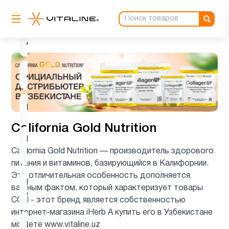
Аминокислоты
4
Антиоксиданты
1
Ашваганда
1
Биотин
1
California Gold Nutrition
Витамин
3
California Gold Nutrition — производитель здорового
B
питания и витаминов, базирующийся в Калифорнии.
Эта отличительная особенность дополняется
Витамин
важным фактом, который характеризует товары
5
C
CGN - этот бренд является собственностью
интернет-магазина iHerb А купить его в Узбекистане
можете www.vitaline.uz
Витамин