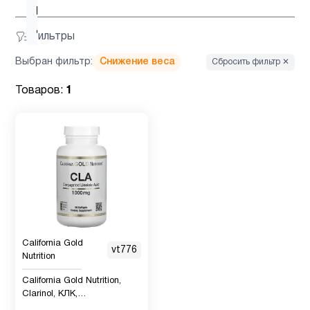
D для
4
детей
Фильтры
Выбран фильтр:
Снижение веса
Сбросить фильтр ✕
Витамин
6
д3
Товаров:
1
Гинкго
1
Билоба
Детская
1
омега 3
California Gold
Детская
vt776
Nutrition
омега 3
2
, Рыбий
California Gold Nutrition,
жир
Clarinol, КЛК,
конъюгированная