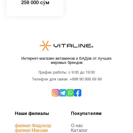
259 000 сӯм
линолевая кислота, 1000
мг, 90 мягких таблеток
Детские
2
мультивитамины
Детям
9
Для
1
Интернет-магазин витаминов и БАДов от лучших
беременных
мировых брендов
График работы: с 9:00 до 19:00
Для
Телефон для связи:
+998 90 906 69 99
4
младенцев
Для
3
похудения
Наши филиалы
Покупателям
филиал Фидокор
О нас
Железо
1
филиал Максим
Каталог