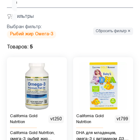
беременных
Фильтры
Для
4
Выбран фильтр:
младенцев
Сбросить фильтр ✕
Рыбий жир Омега-3
Товаров:
5
Для
3
похудения
Железо
1
Женщинам
15
Здоровый
California Gold
California Gold
2
vt250
vt799
сон
Nutrition
Nutrition
California Gold Nutrition,
DHA для младенцев,
омега-3, рыбий жир
омега-3 с витамином Д3,