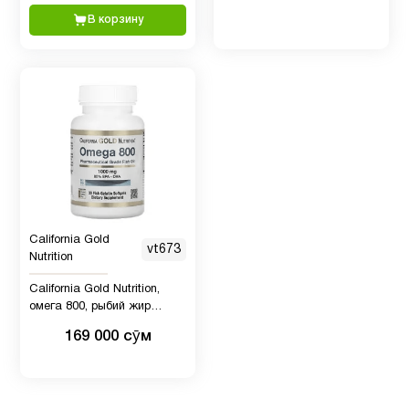
масло
мг, 90 рыбно-желатиновых
В корзину
капсул
Коллагены
5
Коэнзим
Q10
1
(CoQ10)
Красота
2
California Gold
vt673
Nutrition
Куркума
California Gold Nutrition,
и
4
омега 800, рыбий жир
куркумин
фармацевтической степени
169 000 сӯм
чистоты, 80% ЭПК/ДГК, в
форме триглицеридов, 1000
Магний
4
мг, 30 рыбно-желатиновых
капсул