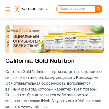
Билоба
Детская
1
омега 3
Детская
омега 3
2
, Рыбий
жир
California Gold Nutrition
Детские
California Gold Nutrition — производитель здорового
2
мультивитамины
питания и витаминов, базирующийся в Калифорнии.
Эта отличительная особенность дополняется
важным фактом, который характеризует товары
Детям
9
CGN - этот бренд является собственностью
интернет-магазина iHerb А купить его в Узбекистане
Для
можете www.vitaline.uz
1