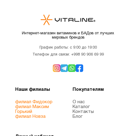
Микроэлементы
2
Минералы
1
Интернет-магазин витаминов и БАДов от лучших
мировых брендов
Мужчинам
10
График работы: с 9:00 до 19:00
Телефон для связи:
+998 90 906 69 99
Мультивитамины
3
Новые
2
Наши филиалы
Покупателям
поступления
филиал Фидокор
О нас
филиал Максим
Каталог
ногти и
Горький
Контакты
6
филиал Новза
Блог
волосы