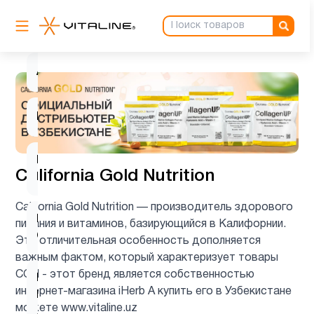
Антиоксиданты
1
Ашваганда
1
Биотин
1
Витамин
3
California Gold Nutrition
B
California Gold Nutrition — производитель здорового
Витамин
питания и витаминов, базирующийся в Калифорнии.
5
C
Эта отличительная особенность дополняется
важным фактом, который характеризует товары
CGN - этот бренд является собственностью
Витамин
интернет-магазина iHerb А купить его в Узбекистане
D для
4
можете www.vitaline.uz
детей