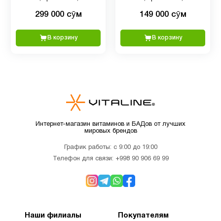
2
млрд КОЕ, 60
млрд КОЕ, 60
мультивитамины
299 000 сӯм
149 000 сӯм
вегетарианских капсул
растительных капсул
В корзину
В корзину
Детям
9
Для
1
беременных
Для
4
младенцев
Интернет-магазин витаминов и БАДов от лучших
мировых брендов
График работы: с 9:00 до 19:00
Для
3
Телефон для связи:
+998 90 906 69 99
похудения
Железо
1
Наши филиалы
Покупателям