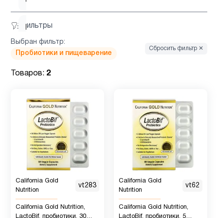
Фильтры
Витамин
6
д3
Выбран фильтр:
Сбросить фильтр ✕
Пробиотики и пищеварение
Гинкго
Товаров:
2
1
Билоба
Детская
1
омега 3
Детская
омега 3
2
, Рыбий
California Gold
California Gold
жир
vt283
vt62
Nutrition
Nutrition
California Gold Nutrition,
California Gold Nutrition,
Детские
LactoBif, пробиотики, 30
LactoBif, пробиотики, 5