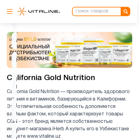
Аминокислоты
4
Антиоксиданты
1
Ашваганда
1
Биотин
1
California Gold Nutrition
Витамин
3
B
California Gold Nutrition — производитель здорового
питания и витаминов, базирующийся в Калифорнии.
Витамин
Эта отличительная особенность дополняется
5
C
важным фактом, который характеризует товары
CGN - этот бренд является собственностью
интернет-магазина iHerb А купить его в Узбекистане
Витамин
можете www.vitaline.uz