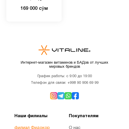
МСМ с гиалуроновой
Детские
169 000 сӯм
2
кислотой, 60 растительных
мультивитамины
капсул (Копировать)
Детям
9
Для
1
беременных
Интернет-магазин витаминов и БАДов от лучших
мировых брендов
Для
4
График работы: с 9:00 до 19:00
младенцев
Телефон для связи:
+998 90 906 69 99
Для
3
похудения
Наши филиалы
Покупателям
Железо
1
филиал Фидокор
О нас