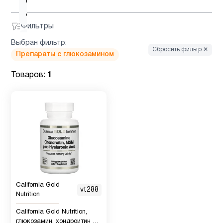
D для
4
детей
Фильтры
Витамин
Выбран фильтр:
6
Сбросить фильтр ✕
д3
Препараты с глюкозамином
Товаров:
1
Гинкго
1
Билоба
Детская
1
омега 3
Детская
омега 3
California Gold
2
vt288
, Рыбий
Nutrition
жир
California Gold Nutrition,
глюкозамин, хондроитин и