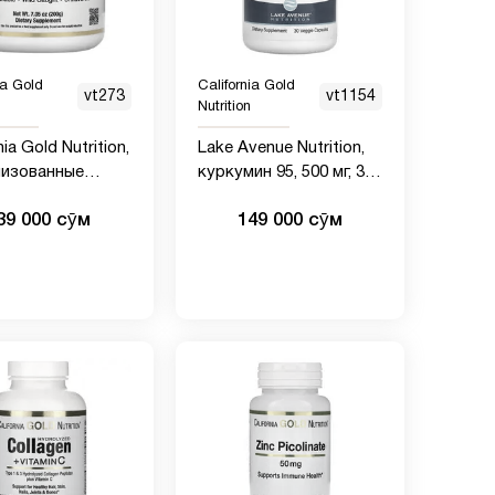
ia Gold
California Gold
vt273
vt1154
Nutrition
nia Gold Nutrition,
Lake Avenue Nutrition,
лизованные
куркумин 95, 500 мг, 30
ды морского
вегетарианских капсул
39 000 сӯм
149 000 сӯм
ена, без
к, 200 г