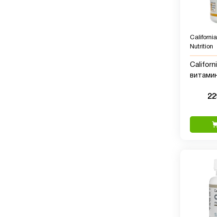
Californi
Nutrition
Californ
витамин
(5000 МЕ
22
рыбьег