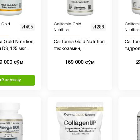
a Gold
California Gold
Californ
vt495
vt288
Nutrition
Nutrition
ia Gold Nutrition,
California Gold Nutrition,
Califor
 D3, 125 мкг
глюкозамин,
гидро
), 360 капсул из
хондроитин и МСМ с
пепти
9 000 сӯм
169 000 сӯм
2
о желатина
гиалуроновой
коллаг
кислотой, 60
добаво
растительных капсул
В корзину
(Копировать)