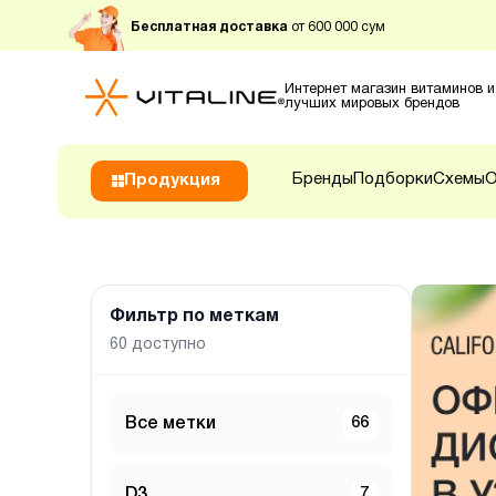
Бесплатная доставка
от 600 000 сум
Интернет магазин витаминов и
лучших мировых брендов
Бренды
Подборки
Схемы
О
Продукция
Фильтр по меткам
60
доступно
Все метки
66
D3
7