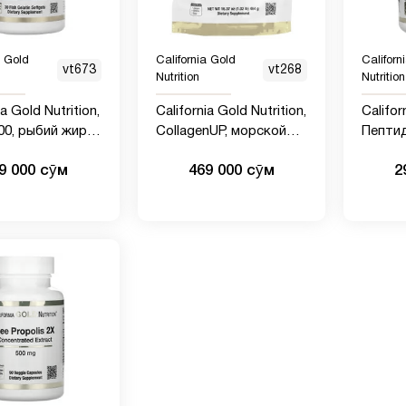
a Gold
California Gold
Californ
vt673
vt268
Nutrition
Nutrition
ia Gold Nutrition,
California Gold Nutrition,
Califor
00, рыбий жир
CollagenUP, морской
Пепти
евтической
гидролизованный
гидро
9 000 сӯм
469 000 сӯм
2
 чистоты, 80%
коллаген, гиалуроновая
коллаг
К, в форме
кислота и витамин C,
типы 1 
еридов, 1000
без вкусовых добавок,
табле
рыбно-
464 г
новых капсул