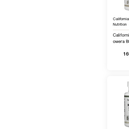
Californi
Nutrition
Californ
омега 8
фармац
16
степени
ЭПК/ДГ
триглиц
мг, 30 
желати