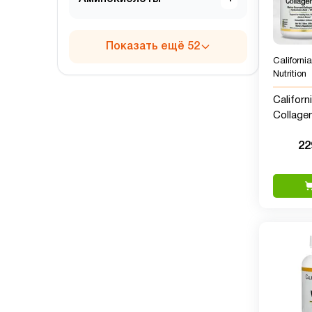
Показать ещё 52
Californi
Nutrition
Californ
Collage
гидрол
22
морской
гиалуро
и витам
вкусовы
г