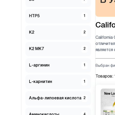
HTP5
1
Calif
K2
2
Californi
отличите
K2 MK7
2
является 
L-аргинин
1
Выбран фи
Товаров:
L-карнитин
1
Альфа-липоевая кислота
2
Аминокислоты
4