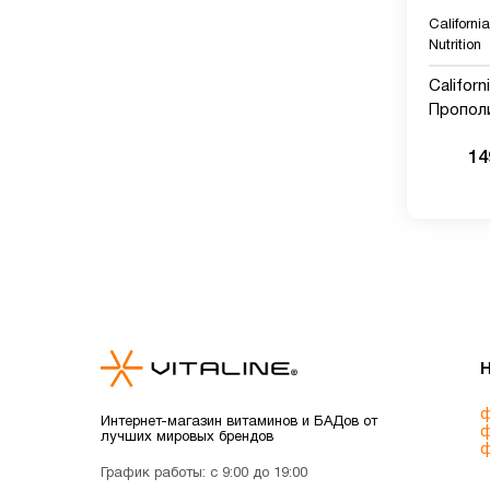
Californi
Nutrition
Californ
Прополи
концен
14
экстракт
растите
ф
Интернет-магазин витаминов и БАДов от
ф
лучших мировых брендов
ф
График работы: с 9:00 до 19:00