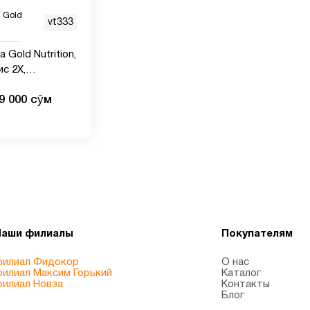
a Gold
vt333
ia Gold Nutrition,
с 2X,
трированный
9 000 сӯм
, 500 мг, 90
льных капсул
Наши филиалы
Покупателям
илиал Фидокор
О нас
илиал Максим Горький
Каталог
илиал Новза
Контакты
Блог