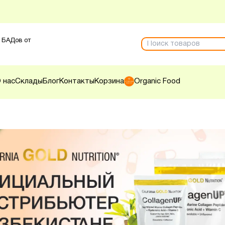
 БАДов от
 нас
Склады
Блог
Контакты
Корзина
Organic Food