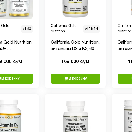
a Gold
California Gold
Californ
vt60
vt1514
Nutrition
Nutrition
ia Gold Nutrition,
California Gold Nutrition,
Califor
nUP,
витамины D3 и К2, 60
витами
изованный
растительных капсул
(2000 
9 000 сӯм
169 000 сӯм
1
 коллаген,
желати
новая кислота
ин C, без
В корзину
В корзину
х добавок, 204