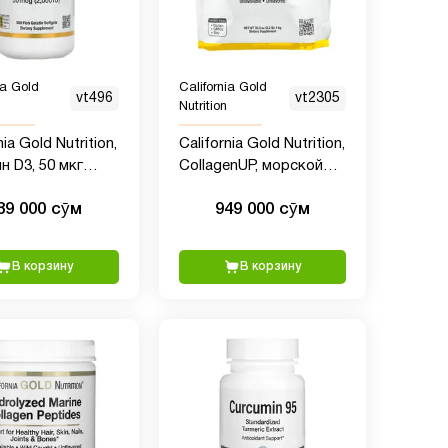
ia Gold
California Gold
vt496
vt2305
Nutrition
nia Gold Nutrition,
California Gold Nutrition,
н D3, 50 мкг
CollagenUP, морской
МЕ), 360 рыбно-
коллаген с
89 000 сӯм
949 000 сӯм
новых капсул
гиалуроновой
кислотой и витамином
C, с нейтральным
В корзину
В корзину
вкусом, 1 кг (2,2 фунта)