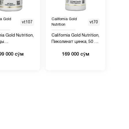
ia Gold
California Gold
vt107
vt70
Nutrition
nia Gold Nutrition,
California Gold Nutrition,
ды
Пиколинат цинка, 50 мг,
лизованного
120 растительных
99 000 сӯм
169 000 сӯм
ена + витамин C,
капсул
и 3, 250
ток