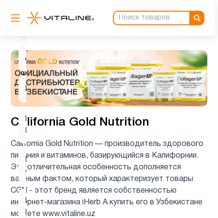
Антиоксиданты
1
Ашваганда
1
Биотин
1
Витамин
California Gold Nutrition
3
B
California Gold Nutrition — производитель здорового
питания и витаминов, базирующийся в Калифорнии.
Витамин
5
Эта отличительная особенность дополняется
C
важным фактом, который характеризует товары
CGN - этот бренд является собственностью
Витамин
интернет-магазина iHerb А купить его в Узбекистане
D для
4
можете www.vitaline.uz