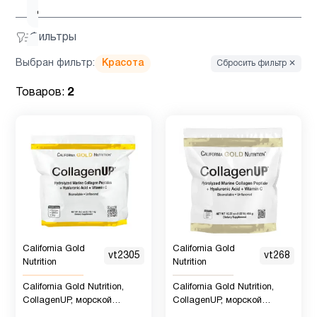
детей
Фильтры
Витамин
6
Выбран фильтр:
Красота
Сбросить фильтр ✕
д3
Товаров:
2
Гинкго
1
Билоба
Детская
1
омега 3
Детская
омега 3
California Gold
California Gold
2
vt2305
vt268
Nutrition
Nutrition
, Рыбий
жир
California Gold Nutrition,
California Gold Nutrition,
CollagenUP, морской
CollagenUP, морской
коллаген с гиалуроновой
гидролизованный коллаген,