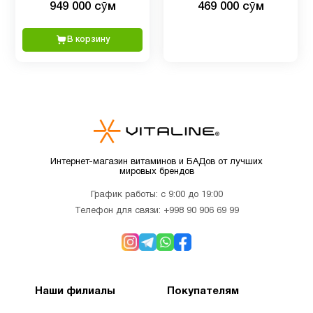
949 000 сӯм
469 000 сӯм
Детские
кислотой и витамином C, с
гиалуроновая кислота и
2
мультивитамины
нейтральным вкусом, 1 кг
витамин C, без вкусовых
(2,2 фунта)
добавок, 464 г
В корзину
Детям
9
Для
1
беременных
Интернет-магазин витаминов и БАДов от лучших
Для
мировых брендов
4
младенцев
График работы: с 9:00 до 19:00
Телефон для связи:
+998 90 906 69 99
Для
3
похудения
Железо
1
Наши филиалы
Покупателям