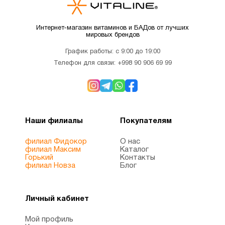
Магний
4
Интернет-магазин витаминов и БАДов от лучших
мировых брендов
Микроэлементы
2
График работы: с 9:00 до 19:00
Телефон для связи:
+998 90 906 69 99
Минералы
1
Мужчинам
10
Наши филиалы
Покупателям
Мультивитамины
3
филиал Фидокор
О нас
филиал Максим
Каталог
Горький
Контакты
Новые
филиал Новза
Блог
2
поступления
Личный кабинет
ногти и
6
волосы
Мой профиль