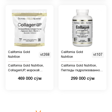
Кокосовое
1
масло
Коллагены
5
Коэнзим
Q10
1
California Gold
California Gold
vt268
vt107
(CoQ10)
Nutrition
Nutrition
California Gold Nutrition,
California Gold Nutrition,
CollagenUP, морской
Пептиды гидролизованного
Красота
2
гидролизованный коллаген,
коллагена + витамин C,
469 000 сӯм
299 000 сӯм
гиалуроновая кислота и
типы 1 и 3, 250 таблеток
витамин C, без вкусовых
Куркума
добавок, 464 г
и
4
куркумин