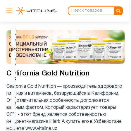
Гинкго
1
Билоба
Детская
1
омега 3
Детская
омега 3
2
, Рыбий
California Gold Nutrition
жир
California Gold Nutrition — производитель здорового
питания и витаминов, базирующийся в Калифорнии.
Детские
2
Эта отличительная особенность дополняется
мультивитамины
важным фактом, который характеризует товары
CGN - этот бренд является собственностью
Детям
9
интернет-магазина iHerb А купить его в Узбекистане
можете www.vitaline.uz