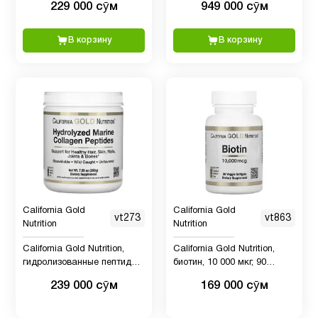
229 000 сӯм
949 000 сӯм
коллаген, гиалуроновая
кислотой и витамином C, с
кислота и витамин C, без
нейтральным вкусом, 1 кг
Иммунитет
10
вкусовых добавок, 204 г
(2,2 фунта)
В корзину
В корзину
К2
1
Кальции
3
Кальций
для
1
детей
California Gold
California Gold
vt273
vt863
Nutrition
Nutrition
Кверцетин
1
California Gold Nutrition,
California Gold Nutrition,
гидролизованные пептиды
биотин, 10 000 мкг, 90
морского коллагена, без
вегетарианских капсул
239 000 сӯм
169 000 сӯм
добавок, 200 г
Кожа
6