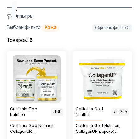
Для
1
Фильтры
беременных
Выбран фильтр:
Кожа
Сбросить фильтр ✕
Для
4
Товаров:
6
младенцев
Для
3
похудения
Железо
1
Женщинам
15
California Gold
California Gold
vt60
vt2305
Nutrition
Nutrition
California Gold Nutrition,
California Gold Nutrition,
Здоровый
2
CollagenUP,
CollagenUP, морской
сон
гидролизованный морской
коллаген с гиалуроновой