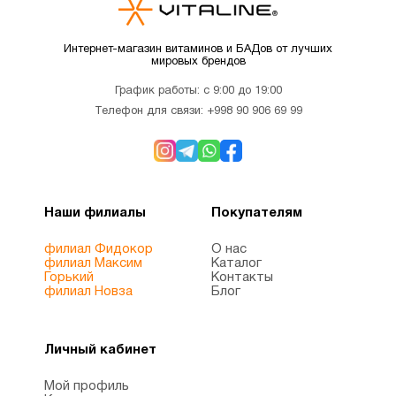
Магний
4
Интернет-магазин витаминов и БАДов от лучших
мировых брендов
Микроэлементы
2
График работы: с 9:00 до 19:00
Телефон для связи:
+998 90 906 69 99
Минералы
1
Мужчинам
10
Наши филиалы
Покупателям
Мультивитамины
3
филиал Фидокор
О нас
филиал Максим
Каталог
Горький
Контакты
Новые
филиал Новза
Блог
2
поступления
Личный кабинет
ногти и
6
волосы
Мой профиль