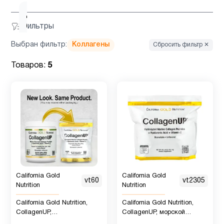
Для
1
Фильтры
беременных
Выбран фильтр:
Коллагены
Сбросить фильтр ✕
Для
4
Товаров:
5
младенцев
Для
3
похудения
Железо
1
Женщинам
15
California Gold
California Gold
vt60
vt2305
Nutrition
Nutrition
California Gold Nutrition,
California Gold Nutrition,
Здоровый
2
CollagenUP,
CollagenUP, морской
сон
гидролизованный морской
коллаген с гиалуроновой