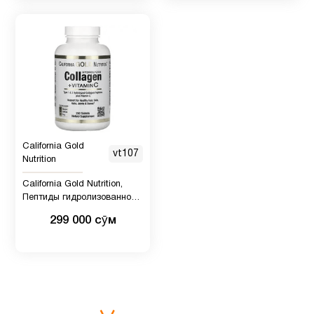
Кокосовое
1
масло
Коллагены
5
Коэнзим
Q10
1
California Gold
vt107
(CoQ10)
Nutrition
California Gold Nutrition,
Пептиды гидролизованного
Красота
2
коллагена + витамин C,
299 000 сӯм
типы 1 и 3, 250 таблеток
Куркума
и
4
куркумин