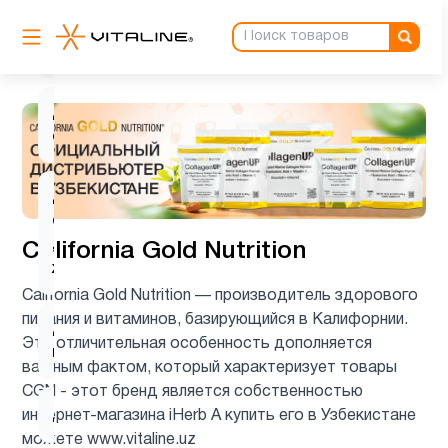
Гинкго
1
Билоба
Детская
1
омега 3
Детская
омега 3
2
, Рыбий
California Gold Nutrition
жир
California Gold Nutrition — производитель здорового
питания и витаминов, базирующийся в Калифорнии.
Детские
2
Эта отличительная особенность дополняется
мультивитамины
важным фактом, который характеризует товары
CGN - этот бренд является собственностью
Детям
9
интернет-магазина iHerb А купить его в Узбекистане
можете www.vitaline.uz