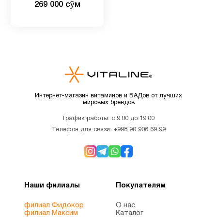
269 000 сӯм
нерафинированное
кокосовое масло первого
Детские
2
холодного отжима, 473 мл
мультивитамины
Детям
9
Для
1
Интернет-магазин витаминов и БАДов от лучших
беременных
мировых брендов
График работы: с 9:00 до 19:00
Для
Телефон для связи:
+998 90 906 69 99
4
младенцев
Для
3
похудения
Наши филиалы
Покупателям
филиал Фидокор
О нас
Железо
1
филиал Максим
Каталог