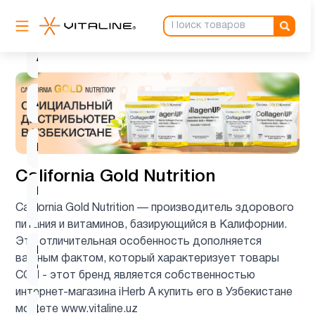
Аминокислоты
4
Антиоксиданты
1
Ашваганда
1
Биотин
1
California Gold Nutrition
Витамин
3
California Gold Nutrition — производитель здорового
B
питания и витаминов, базирующийся в Калифорнии.
Эта отличительная особенность дополняется
Витамин
важным фактом, который характеризует товары
5
C
CGN - этот бренд является собственностью
интернет-магазина iHerb А купить его в Узбекистане
можете www.vitaline.uz
Витамин