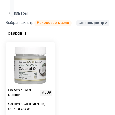
D для
4
детей
Фильтры
Выбран фильтр:
Кокосовое масло
Сбросить фильтр ✕
Витамин
6
д3
Товаров:
1
Гинкго
1
Билоба
Детская
1
омега 3
California Gold
Детская
vt609
Nutrition
омега 3
2
, Рыбий
California Gold Nutrition,
жир
SUPERFOODS,
органическое