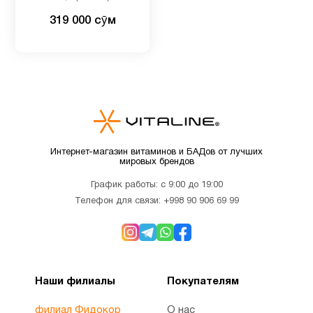
растительных капсул
Детские
319 000 сӯм
2
мультивитамины
Детям
9
Для
1
беременных
Интернет-магазин витаминов и БАДов от лучших
мировых брендов
Для
4
График работы: с 9:00 до 19:00
младенцев
Телефон для связи:
+998 90 906 69 99
Для
3
похудения
Наши филиалы
Покупателям
Железо
1
филиал Фидокор
О нас