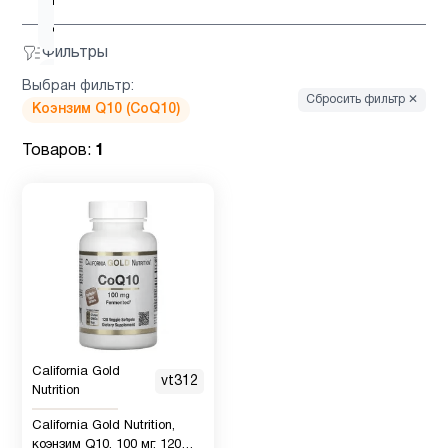
D для
4
детей
Фильтры
Витамин
Выбран фильтр:
6
Сбросить фильтр ✕
д3
Коэнзим Q10 (CoQ10)
Товаров:
1
Гинкго
1
Билоба
Детская
1
омега 3
Детская
омега 3
California Gold
2
vt312
, Рыбий
Nutrition
жир
California Gold Nutrition,
коэнзим Q10, 100 мг, 120