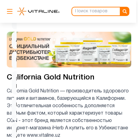
Аминокислоты
4
Антиоксиданты
1
Ашваганда
1
Биотин
1
California Gold Nutrition
Витамин
3
B
California Gold Nutrition — производитель здорового
питания и витаминов, базирующийся в Калифорнии.
Витамин
Эта отличительная особенность дополняется
5
C
важным фактом, который характеризует товары
CGN - этот бренд является собственностью
интернет-магазина iHerb А купить его в Узбекистане
Витамин
можете www.vitaline.uz