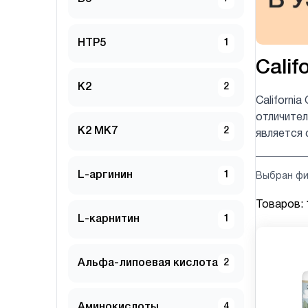
HTP5
1
Calif
K2
2
Californi
отличите
K2 MK7
2
является 
L-аргинин
1
Выбран фи
Товаров:
L-карнитин
1
Альфа-липоевая кислота
2
Аминокислоты
4