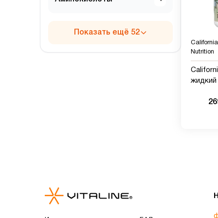
Показать ещё 52
Californi
Nutrition
Californ
жидкий 
магнием
26
апельси
ф