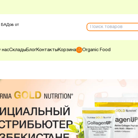
 БАДов от
 нас
Склады
Блог
Контакты
Корзина
Organic Food