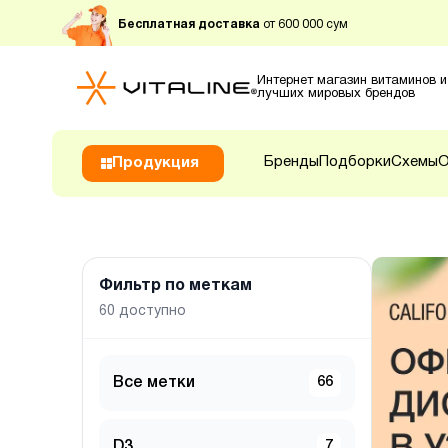
Бесплатная доставка
от 600 000 сум
Интернет магазин витаминов и
лучших мировых брендов
Бренды
Подборки
Схемы
О
Продукция
Фильтр по меткам
60
доступно
Все метки
66
D3
7