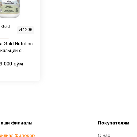
a Gold
vt1206
ia Gold Nutrition,
кальций с
 для детей,
9 000 сӯм
н, 473 мл
Наши филиалы
Покупателям
илиал Фидокор
О нас