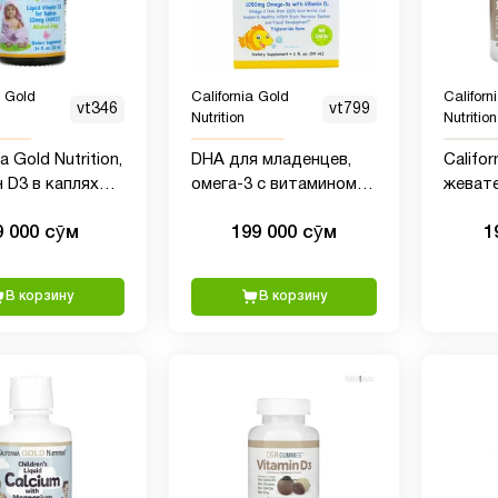
a Gold
California Gold
Californ
vt346
vt799
Nutrition
Nutrition
ia Gold Nutrition,
DHA для младенцев,
Califor
 D3 в каплях
омега-3 с витамином
жеват
ей, 400 МЕ, 10
Д3, Baby's DHA,
с магн
9 000 сӯм
199 000 сӯм
1
California Gold Nutrition,
со вку
1050 мг, 59 мл
вегета
табле
В корзину
В корзину