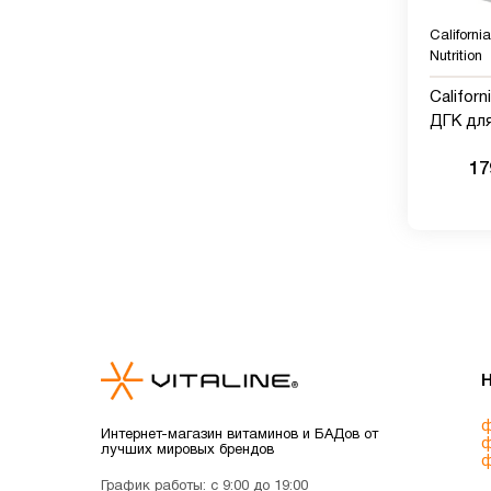
Californi
Nutrition
Californ
ДГК для
форме 
17
таблето
арктиче
со вкус
лимона,
таблето
желати
ф
Интернет-магазин витаминов и БАДов от
ф
лучших мировых брендов
ф
График работы: с 9:00 до 19:00