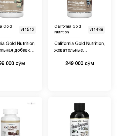
ia Gold
California Gold
vt1513
vt1488
Nutrition
nia Gold Nutrition,
California Gold Nutrition,
ельная добавка
жевательные
ием для детей,
мультивитамины с
99 000 сӯм
249 000 сӯм
сом вишни, 90
пробиотиками и
рианских
ферментами для
ток
детей, фруктовое
ассорти, 60
вегетарианских
таблеток