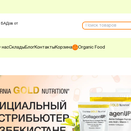
 БАДов от
 нас
Склады
Блог
Контакты
Корзина
Organic Food