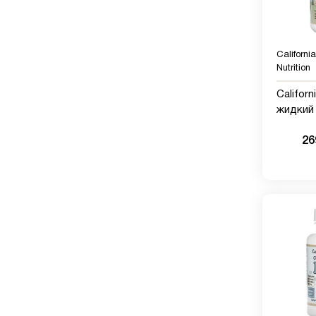
Californi
Nutrition
Californ
жидкий 
магнием
26
апельси