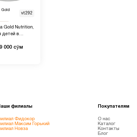
a Gold
vt292
ia Gold Nutrition,
 детей в
жевательных
9 000 сӯм
к, 100% дикая
ская треска,
ом клубники и
 180 мягких
к из рыбьего
на
Наши филиалы
Покупателям
илиал Фидокор
О нас
илиал Максим Горький
Каталог
илиал Новза
Контакты
Блог