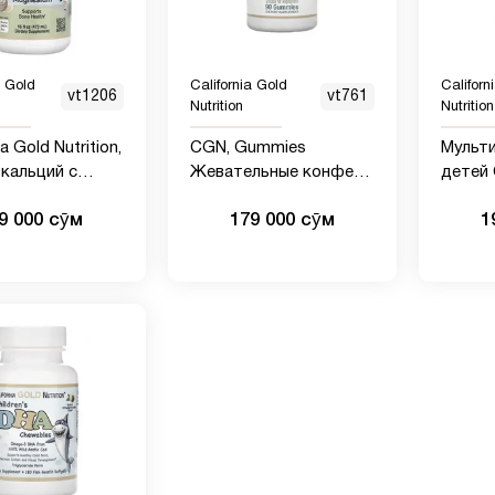
a Gold
California Gold
Californ
vt1206
vt761
Nutrition
Nutrition
ia Gold Nutrition,
CGN, Gummies
Мульт
кальций с
Жевательные конфеты
детей
 для детей,
с витамином D для
"Kid’s 
9 000 сӯм
179 000 сӯм
1
н, 473 мл
детей 1000 МЕ 90 шт.
ягодно
жеват