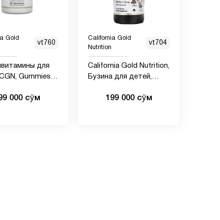
ia Gold
California Gold
vt760
vt704
Nutrition
ивитамины для
California Gold Nutrition,
 CGN, Gummies
Бузина для детей,
Multi Vitamin"
сироп из европейской
99 000 сӯм
199 000 сӯм
-фруктовые (60
черной бузины с
ельных конфет)
эхинацеей, 120 мл