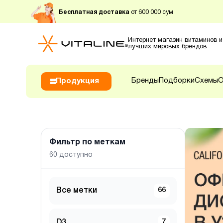
Бесплатная доставка
от 600 000 сум
Интернет магазин витаминов и
лучших мировых брендов
Бренды
Подборки
Схемы
О
Продукция
Фильтр по меткам
60
доступно
Все метки
66
D3
7