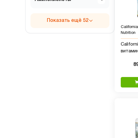
Показать ещё 52
Californi
Nutrition
Californ
витамин
для дет
8
мл