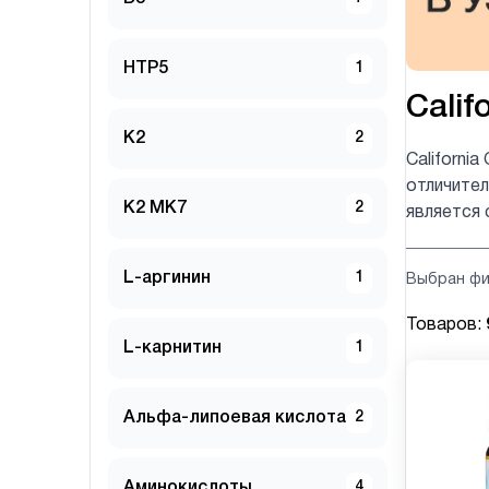
HTP5
1
Calif
K2
2
Californi
отличите
K2 MK7
2
является 
L-аргинин
1
Выбран фи
Товаров:
L-карнитин
1
Альфа-липоевая кислота
2
Аминокислоты
4