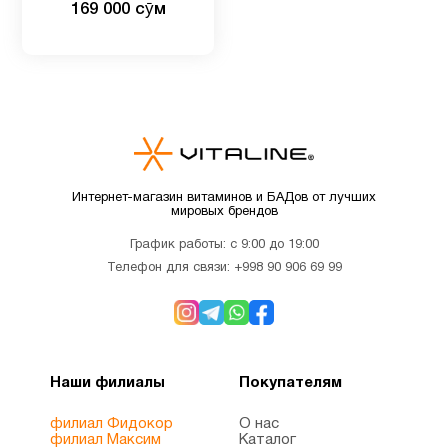
169 000 сӯм
Детские
2
мультивитамины
Детям
9
Для
1
Интернет-магазин витаминов и БАДов от лучших
беременных
мировых брендов
График работы: с 9:00 до 19:00
Для
Телефон для связи:
+998 90 906 69 99
4
младенцев
Для
3
похудения
Наши филиалы
Покупателям
филиал Фидокор
О нас
Железо
1
филиал Максим
Каталог