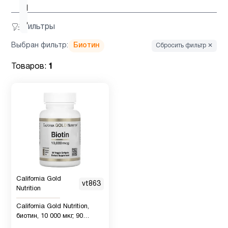
D для
4
детей
Фильтры
Выбран фильтр:
Биотин
Сбросить фильтр ✕
Витамин
6
д3
Товаров:
1
Гинкго
1
Билоба
Детская
1
омега 3
California Gold
Детская
vt863
Nutrition
омега 3
2
, Рыбий
California Gold Nutrition,
жир
биотин, 10 000 мкг, 90
вегетарианских капсул