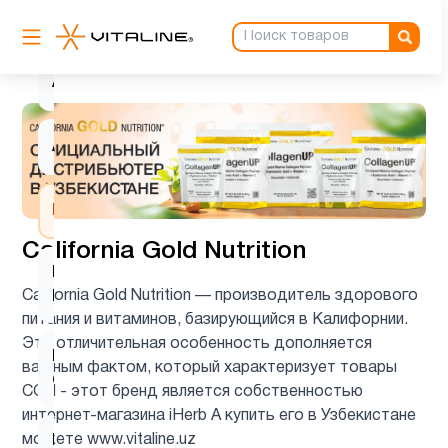
Аминокислоты
4
Антиоксиданты
1
Ашваганда
1
Биотин
1
California Gold Nutrition
Витамин
3
California Gold Nutrition — производитель здорового
B
питания и витаминов, базирующийся в Калифорнии.
Эта отличительная особенность дополняется
Витамин
важным фактом, который характеризует товары
5
C
CGN - этот бренд является собственностью
интернет-магазина iHerb А купить его в Узбекистане
можете www.vitaline.uz
Витамин