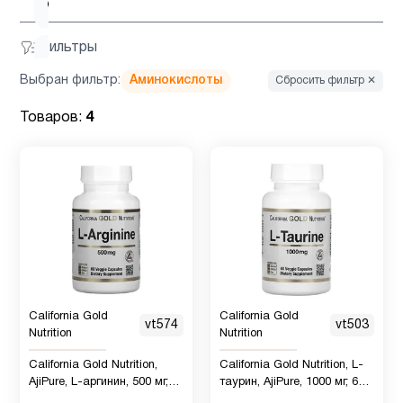
омега 3
Фильтры
Детская
омега 3
Выбран фильтр:
Аминокислоты
Сбросить фильтр ✕
2
, Рыбий
Товаров:
4
жир
Детские
2
мультивитамины
Детям
9
Для
California Gold
California Gold
1
vt574
vt503
беременных
Nutrition
Nutrition
California Gold Nutrition,
California Gold Nutrition, L-
AjiPure, L-аргинин, 500 мг,
таурин, AjiPure, 1000 мг, 60
Для
4
60 растительных капсул
растительных капсул