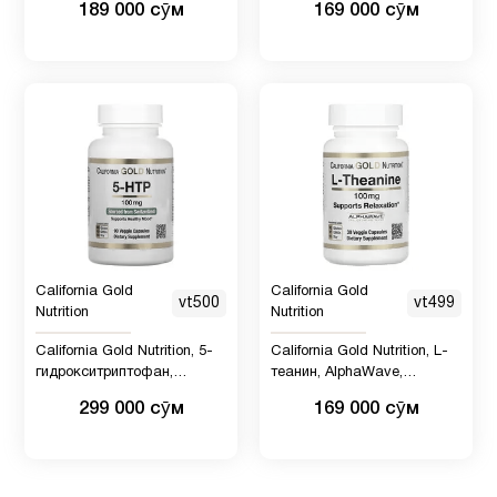
младенцев
189 000 сӯм
169 000 сӯм
Для
3
похудения
Железо
1
Женщинам
15
California Gold
California Gold
vt500
vt499
Здоровый
Nutrition
Nutrition
2
сон
California Gold Nutrition, 5-
California Gold Nutrition, L-
гидрокситриптофан,
теанин, AlphaWave,
поддержка хорошего
поддержка расслабления,
Иммунитет
10
299 000 сӯм
169 000 сӯм
настроения, экстракт семян
успокоение, 100 мг, 60
гриффонии простолистной
растительных капсул
из Швейцарии, 100 мг, 90
К2
1
вегетарианских капсул