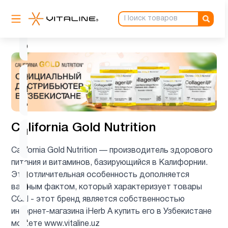
B
Витамин
5
C
Витамин
D для
4
детей
California Gold Nutrition
Витамин
6
д3
California Gold Nutrition — производитель здорового
питания и витаминов, базирующийся в Калифорнии.
Эта отличительная особенность дополняется
Гинкго
1
важным фактом, который характеризует товары
Билоба
CGN - этот бренд является собственностью
интернет-магазина iHerb А купить его в Узбекистане
Детская
можете www.vitaline.uz
1