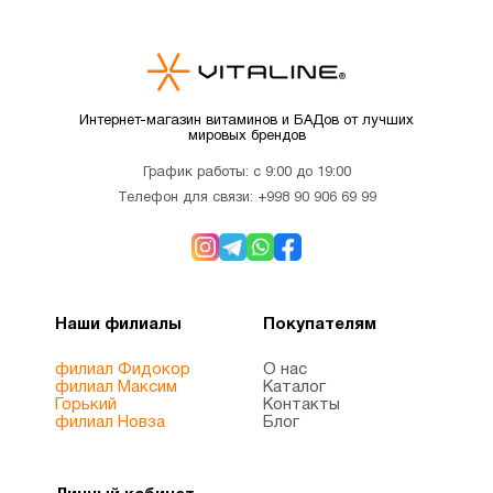
Кальции
3
Кальций
Интернет-магазин витаминов и БАДов от лучших
мировых брендов
для
1
детей
График работы: с 9:00 до 19:00
Телефон для связи:
+998 90 906 69 99
Кверцетин
1
Кожа
6
Наши филиалы
Покупателям
филиал Фидокор
О нас
Кокосовое
филиал Максим
Каталог
1
масло
Горький
Контакты
филиал Новза
Блог
Коллагены
5