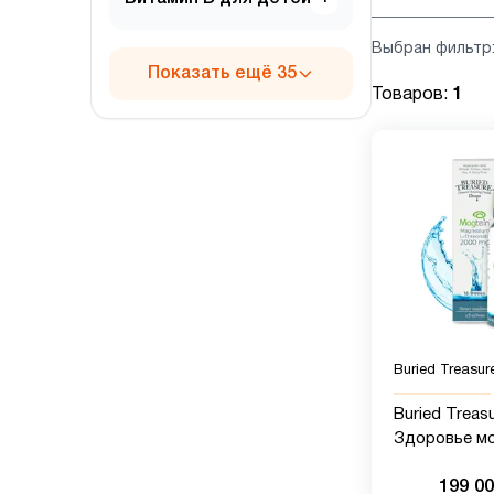
Выбран фильтр
Показать ещё 35
Товаров:
1
Buried Treasur
Buried Treasu
Здоровье мо
L-треонат д
199 0
улучшения п