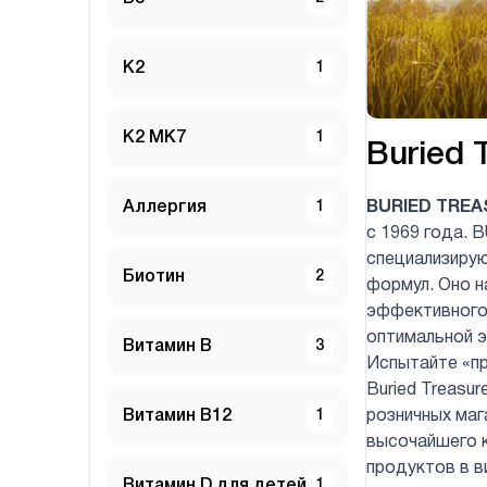
K2
1
K2 MK7
1
Buried 
Аллергия
1
BURIED TREA
с 1969 года. 
специализирую
Биотин
2
формул. Оно н
эффективного
оптимальной 
Витамин B
3
Испытайте «пр
Buried Treasur
Витамин B12
1
розничных маг
высочайшего к
продуктов в в
Витамин D для детей
1