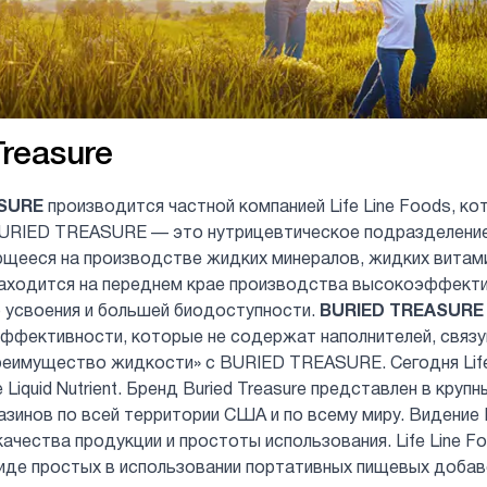
Treasure
SURE
производится частной компанией Life Line Foods, ко
BURIED TREASURE — это нутрицевтическое подразделение,
щееся на производстве жидких минералов, жидких витам
аходится на переднем крае производства высокоэффекти
 усвоения и большей биодоступности.
BURIED TREASURE
эффективности, которые не содержат наполнителей, связ
еимущество жидкости» с BURIED TREASURE. Сегодня Life
e Liquid Nutrient. Бренд Buried Treasure представлен в кру
азинов по всей территории США и по всему миру. Видение 
ачества продукции и простоты использования. Life Line 
иде простых в использовании портативных пищевых добав