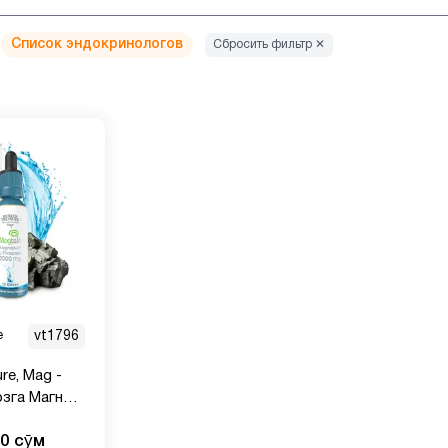
:
Список эндокринологов
Сбросить фильтр ✕
e
vt1796
re, Mag -
зга Магний
ля
00 сӯм
амяти и сна