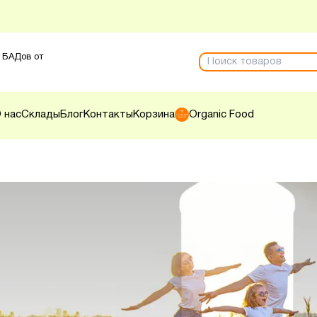
 БАДов от
 нас
Склады
Блог
Контакты
Корзина
Organic Food