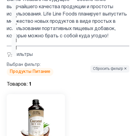
высочайшего качества продукции и простоты
Кальций
использования. Life Line Foods планирует выпустить
для
1
множество новых продуктов в виде простых в
детей
использовании портативных пищевых добавок,
которые можно брать с собой куда угодно!
Келп
1
Йод
Фильтры
Выбран фильтр:
Кожа
3
Сбросить фильтр ✕
Продукты Питание
Товаров:
1
Кокосовое
1
масло
Магний
2
Микроэлементы
3