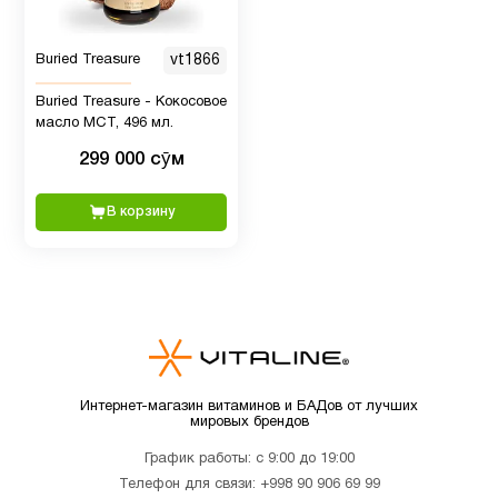
Минералы
1
Buried Treasure
vt1866
Buried Treasure - Кокосовое
масло MCT, 496 мл.
Мужчинам
11
299 000 сӯм
Мультивитамины
5
В корзину
Новые
2
поступления
ногти и
3
волосы
Интернет-магазин витаминов и БАДов от лучших
мировых брендов
Пожилым
7
График работы: с 9:00 до 19:00
Телефон для связи:
+998 90 906 69 99