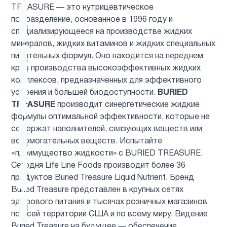
TREASURE — это нутрицевтическое
Для
подразделение, основанное в 1996 году и
1
младенцев
специализирующееся на производстве жидких
минералов, жидких витаминов и жидких специальных
питательных формул. Оно находится на переднем
Для
1
крае производства высокоэффективных жидких
похудения
комплексов, предназначенных для эффективного
усвоения и большей биодоступности.
BURIED
Женщинам
9
TREASURE
производит синергетические жидкие
формулы оптимальной эффективности, которые не
содержат наполнителей, связующих веществ или
Здоровый
1
вспомогательных веществ. Испытайте
сон
«преимущество жидкости» с BURIED TREASURE.
Сегодня Life Line Foods производит более 36
Иммунитет
4
продуктов Buried Treasure Liquid Nutrient. Бренд
Buried Treasure представлен в крупных сетях
здорового питания и тысячах розничных магазинов
Кальции
2
по всей территории США и по всему миру. Видение
Buried Treasure на будущее — обеспечение