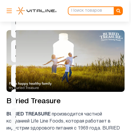
Витамин
D для
1
детей
Витамин
3
д3
Детские
1
мультивитамины
Детям
8
Buried Treasure
BURIED TREASURE
производится частной
Деятельность
1
компанией Life Line Foods, которая работает в
мозга
индустрии здорового питания с 1969 года. BURIED