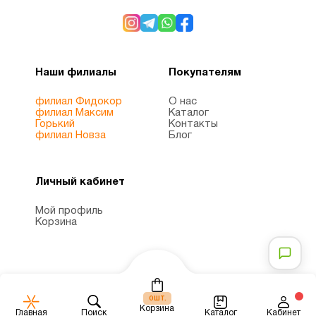
Препараты с
1
глюкозамином
Наши филиалы
Покупателям
Препараты
2
с магнием
филиал Фидокор
О нас
филиал Максим
Каталог
Горький
Контакты
Продукты
филиал Новза
Блог
1
Питание
Личный кабинет
Рыбий
1
жир
Мой профиль
Корзина
Рыбий
жир
1
Омега-3
шт.
0
Корзина
Каталог
Главная
Поиск
Кабинет