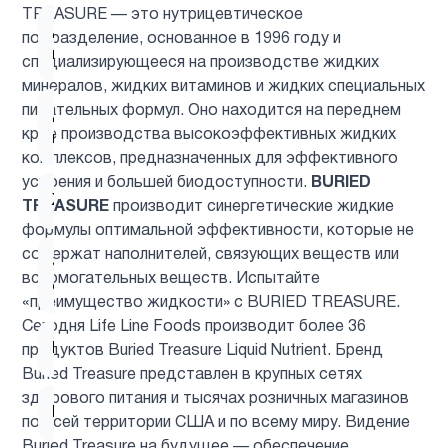
TREASURE — это нутрицевтическое
Для
подразделение, основанное в 1996 году и
1
младенцев
специализирующееся на производстве жидких
минералов, жидких витаминов и жидких специальных
питательных формул. Оно находится на переднем
Для
1
крае производства высокоэффективных жидких
похудения
комплексов, предназначенных для эффективного
усвоения и большей биодоступности.
BURIED
Женщинам
9
TREASURE
производит синергетические жидкие
формулы оптимальной эффективности, которые не
содержат наполнителей, связующих веществ или
Здоровый
1
вспомогательных веществ. Испытайте
сон
«преимущество жидкости» с BURIED TREASURE.
Сегодня Life Line Foods производит более 36
Иммунитет
4
продуктов Buried Treasure Liquid Nutrient. Бренд
Buried Treasure представлен в крупных сетях
здорового питания и тысячах розничных магазинов
Кальции
2
по всей территории США и по всему миру. Видение
Buried Treasure на будущее — обеспечение