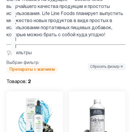
высочайшего качества продукции и простоты
Кальций
использования. Life Line Foods планирует выпустить
для
1
множество новых продуктов в виде простых в
детей
использовании портативных пищевых добавок,
которые можно брать с собой куда угодно!
Келп
1
Йод
Фильтры
Выбран фильтр:
Кожа
3
Сбросить фильтр ✕
Препараты с магнием
Товаров:
2
Кокосовое
1
масло
Магний
2
Микроэлементы
3