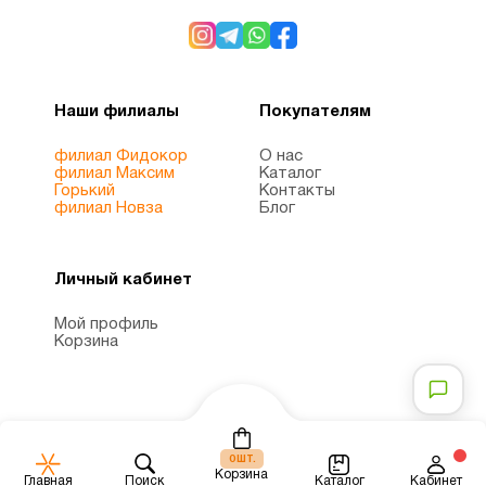
Препараты с
1
глюкозамином
Наши филиалы
Покупателям
Препараты
2
с магнием
филиал Фидокор
О нас
филиал Максим
Каталог
Горький
Контакты
Продукты
филиал Новза
Блог
1
Питание
Личный кабинет
Рыбий
1
жир
Мой профиль
Корзина
Рыбий
жир
1
Омега-3
шт.
0
Корзина
Каталог
Главная
Поиск
Кабинет