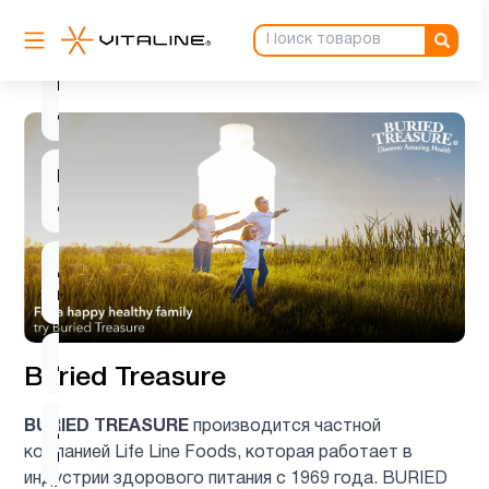
Витамин
D для
1
детей
Витамин
3
д3
Детские
1
мультивитамины
Детям
8
Buried Treasure
BURIED TREASURE
производится частной
Деятельность
1
компанией Life Line Foods, которая работает в
мозга
индустрии здорового питания с 1969 года. BURIED