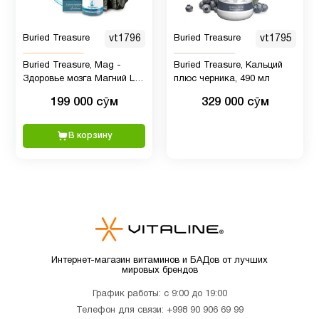
Минералы
1
Buried Treasure
vt1796
Buried Treasure
vt1795
Buried Treasure, Mag -
Buried Treasure, Кальций
Здоровье мозга Магний L-
плюс черника, 490 мл
Мужчинам
11
треонат для улучшения
199 000 сӯм
329 000 сӯм
памяти и сна
Мультивитамины
5
В корзину
Новые
2
поступления
ногти и
3
волосы
Интернет-магазин витаминов и БАДов от лучших
мировых брендов
Пожилым
7
График работы: с 9:00 до 19:00
Телефон для связи:
+998 90 906 69 99