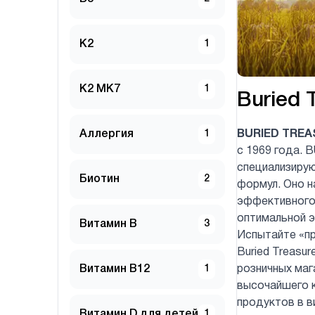
K2
1
K2 MK7
1
Buried 
Аллергия
1
BURIED TREA
с 1969 года. 
специализирую
Биотин
2
формул. Оно н
эффективного
оптимальной 
Витамин B
3
Испытайте «пр
Buried Treasur
Витамин B12
1
розничных маг
высочайшего к
продуктов в в
Витамин D для детей
1