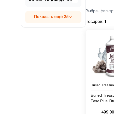
Выбран фильтр
Показать ещё 35
Товаров:
1
Buried Treasur
Buried Treasu
Ease Plus, Г
хондроитин
499 0
куркумой, Д