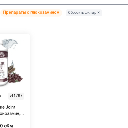
:
Препараты с глюкозамином
Сбросить фильтр ✕
e
vt1797
re Joint
люкозамин,
 с МСМ и
00 сӯм
обавка для