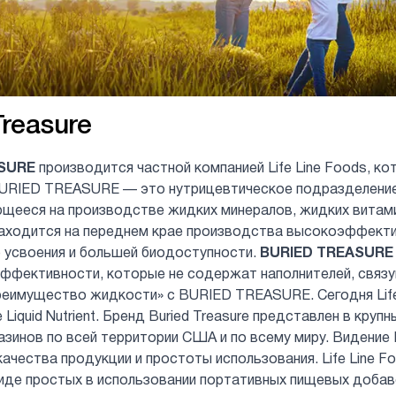
Treasure
SURE
производится частной компанией Life Line Foods, ко
BURIED TREASURE — это нутрицевтическое подразделение,
щееся на производстве жидких минералов, жидких витам
аходится на переднем крае производства высокоэффекти
 усвоения и большей биодоступности.
BURIED TREASURE
эффективности, которые не содержат наполнителей, связ
еимущество жидкости» с BURIED TREASURE. Сегодня Life
e Liquid Nutrient. Бренд Buried Treasure представлен в кру
азинов по всей территории США и по всему миру. Видение 
ачества продукции и простоты использования. Life Line 
иде простых в использовании портативных пищевых добав