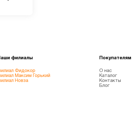
уставов -
Наши филиалы
Покупателям
илиал Фидокор
О нас
илиал Максим Горький
Каталог
илиал Новза
Контакты
Блог