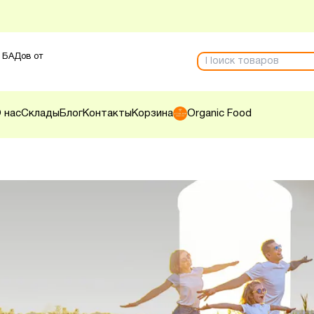
 БАДов от
 нас
Склады
Блог
Контакты
Корзина
Organic Food