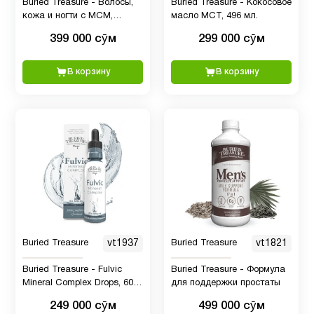
Buried Treasure - Волосы,
Buried Treasure - Кокосовое
кожа и ногти с МСМ,
масло MCT, 496 мл.
биотином, алоэ вера,
399 000 сӯм
299 000 сӯм
витаминами и минералами,
496 мл.
В корзину
В корзину
Buried Treasure
vt1937
Buried Treasure
vt1821
Buried Treasure - Fulvic
Buried Treasure - Формула
Mineral Complex Drops, 60
для поддержки простаты
мл
249 000 сӯм
499 000 сӯм