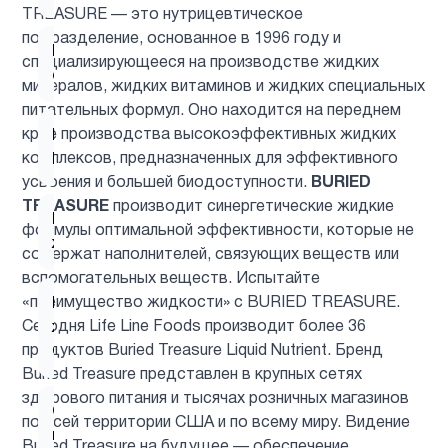
TREASURE — это нутрицевтическое
подразделение, основанное в 1996 году и
Препараты
специализирующееся на производстве жидких
2
с магнием
минералов, жидких витаминов и жидких специальных
питательных формул. Оно находится на переднем
крае производства высокоэффективных жидких
Продукты
1
комплексов, предназначенных для эффективного
Питание
усвоения и большей биодоступности.
BURIED
TREASURE
производит синергетические жидкие
Рыбий
формулы оптимальной эффективности, которые не
1
жир
содержат наполнителей, связующих веществ или
вспомогательных веществ. Испытайте
«преимущество жидкости» с BURIED TREASURE.
Рыбий
Сегодня Life Line Foods производит более 36
жир
1
продуктов Buried Treasure Liquid Nutrient. Бренд
Омега-3
Buried Treasure представлен в крупных сетях
здорового питания и тысячах розничных магазинов
Система
по всей территории США и по всему миру. Видение
1
пищеварение
Buried Treasure на будущее — обеспечение