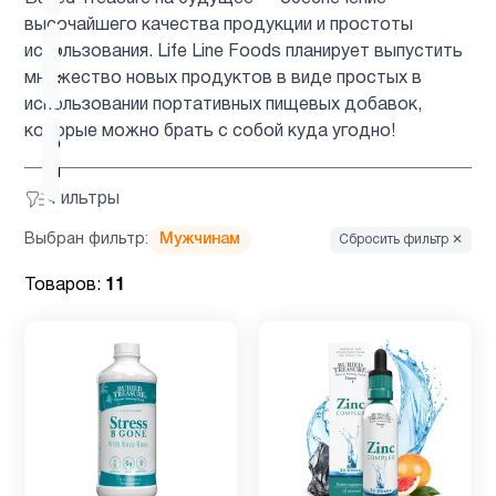
высочайшего качества продукции и простоты
использования. Life Line Foods планирует выпустить
Список
1
множество новых продуктов в виде простых в
эндокринологов
использовании портативных пищевых добавок,
которые можно брать с собой куда угодно!
Спорт
1
питание
Фильтры
Уход за
Выбран фильтр:
Мужчинам
Сбросить фильтр ✕
полостью
1
Товаров:
11
рта
Фосфатидилхолин
1
Фосфолипиды
1