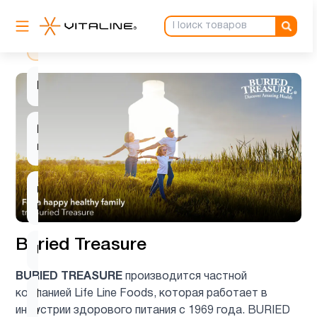
Мужчинам
11
Мультивитамины
5
Новые
2
поступления
ногти и
3
волосы
Buried Treasure
Пожилым
7
BURIED TREASURE
производится частной
компанией Life Line Foods, которая работает в
Препараты с
1
индустрии здорового питания с 1969 года. BURIED
глюкозамином