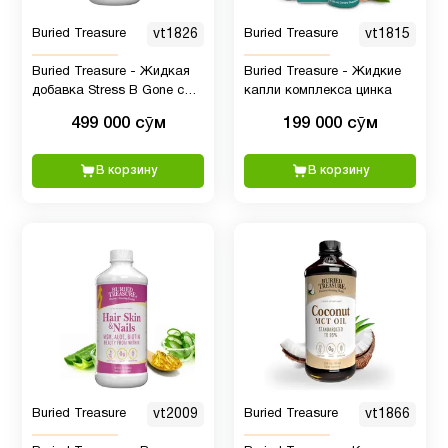
Хлорофилл
1
Buried Treasure
vt1826
Buried Treasure
vt1815
Цинк
1
Buried Treasure - Жидкая
Buried Treasure - Жидкие
добавка Stress B Gone с
капли комплекса цинка
витаминами группы B и
499 000 сӯм
199 000 сӯм
травяной смесью, 16
порций
В корзину
В корзину
Buried Treasure
vt2009
Buried Treasure
vt1866