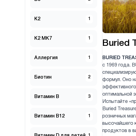
K2
1
K2 MK7
1
Buried 
Аллергия
1
BURIED TREA
с 1969 года. 
специализирую
Биотин
2
формул. Оно н
эффективного
оптимальной 
Витамин B
3
Испытайте «пр
Buried Treasur
Витамин B12
1
розничных маг
высочайшего к
продуктов в в
Витамин D для детей
1