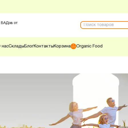
 БАДов от
 нас
Склады
Блог
Контакты
Корзина
Organic Food