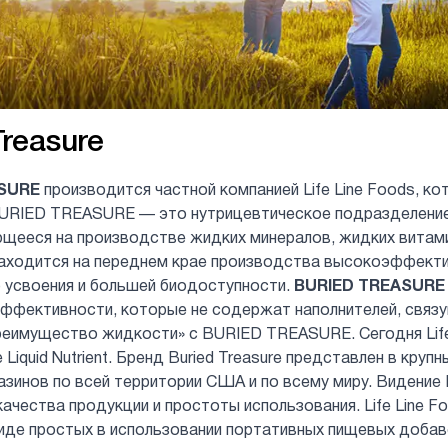
Treasure
SURE
производится частной компанией Life Line Foods, ко
BURIED TREASURE — это нутрицевтическое подразделение,
щееся на производстве жидких минералов, жидких витам
аходится на переднем крае производства высокоэффекти
 усвоения и большей биодоступности.
BURIED TREASURE
эффективности, которые не содержат наполнителей, связ
еимущество жидкости» с BURIED TREASURE. Сегодня Life
e Liquid Nutrient. Бренд Buried Treasure представлен в кру
азинов по всей территории США и по всему миру. Видение 
ачества продукции и простоты использования. Life Line 
иде простых в использовании портативных пищевых добав