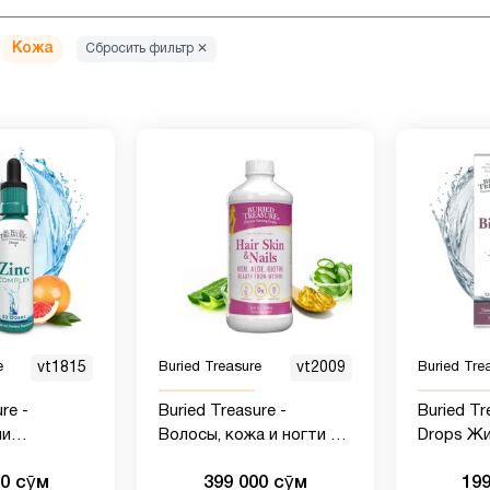
:
Кожа
Сбросить фильтр ✕
e
vt1815
Buried Treasure
vt2009
Buried Tre
re -
Buried Treasure -
Buried Tr
ли
Волосы, кожа и ногти с
Drops Жи
инка
МСМ, биотином, алоэ
одна пор
00 сӯм
399 000 сӯм
19
вера, витаминами и