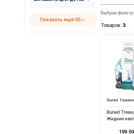
Выбран фильтр
Показать ещё 35
Товаров:
3
Buried Treasur
Buried Treasu
Жидкие кап
комплекса ц
199 0