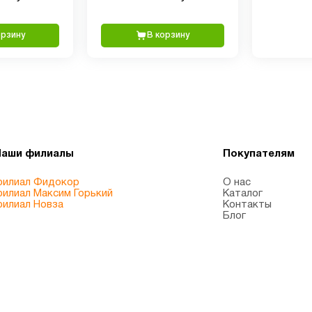
минералами, 496 мл.
орзину
В корзину
Наши филиалы
Покупателям
илиал Фидокор
О нас
илиал Максим Горький
Каталог
илиал Новза
Контакты
Блог