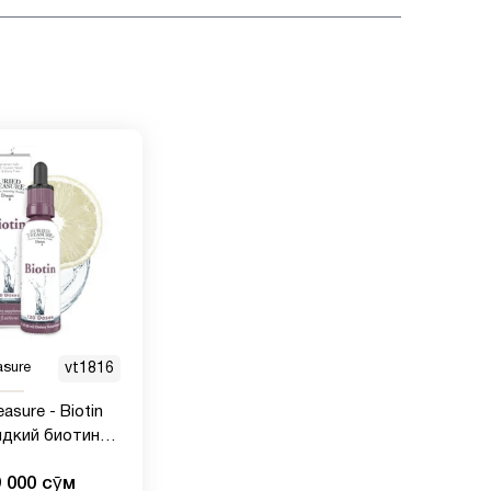
asure
vt1816
easure - Biotin
дкий биотин
ция 2000 мг
9 000 сӯм