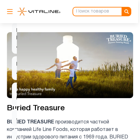
Витамин
1
B12
Витамин
D для
1
детей
Витамин
3
д3
Детские
1
мультивитамины
Buried Treasure
Детям
8
BURIED TREASURE
производится частной
компанией Life Line Foods, которая работает в
Деятельность
индустрии здорового питания с 1969 года. BURIED