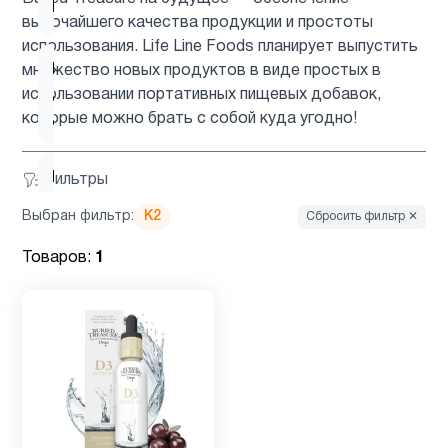
Кальции
2
высочайшего качества продукции и простоты
использования. Life Line Foods планирует выпустить
Кальций
множество новых продуктов в виде простых в
для
1
использовании портативных пищевых добавок,
детей
которые можно брать с собой куда угодно!
Келп
Фильтры
1
Йод
Выбран фильтр:
K2
Сбросить фильтр ✕
Товаров:
1
Кожа
3
Кокосовое
1
масло
Магний
2