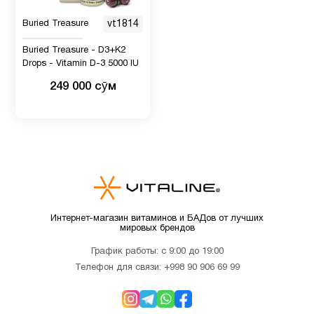
Микроэлементы
3
Buried Treasure
vt1814
Buried Treasure - D3+K2
Drops - Vitamin D-3 5000 IU
Минералы
1
249 000 сӯм
Мужчинам
11
Мультивитамины
5
Новые
2
поступления
Интернет-магазин витаминов и БАДов от лучших
мировых брендов
График работы: с 9:00 до 19:00
ногти и
3
Телефон для связи:
+998 90 906 69 99
волосы