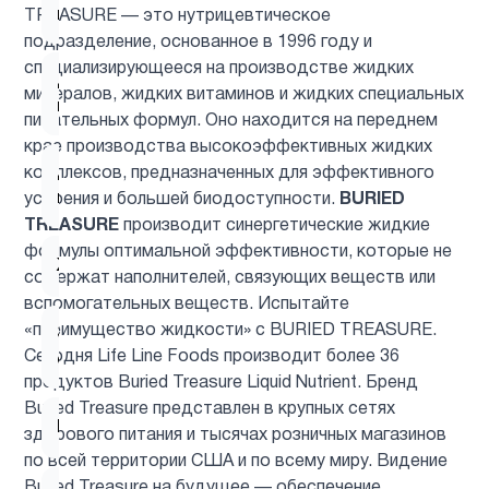
1
мозга
TREASURE — это нутрицевтическое
подразделение, основанное в 1996 году и
специализирующееся на производстве жидких
Для
1
минералов, жидких витаминов и жидких специальных
младенцев
питательных формул. Оно находится на переднем
крае производства высокоэффективных жидких
Для
комплексов, предназначенных для эффективного
1
похудения
усвоения и большей биодоступности.
BURIED
TREASURE
производит синергетические жидкие
формулы оптимальной эффективности, которые не
Женщинам
9
содержат наполнителей, связующих веществ или
вспомогательных веществ. Испытайте
«преимущество жидкости» с BURIED TREASURE.
Здоровый
1
Сегодня Life Line Foods производит более 36
сон
продуктов Buried Treasure Liquid Nutrient. Бренд
Buried Treasure представлен в крупных сетях
Иммунитет
4
здорового питания и тысячах розничных магазинов
по всей территории США и по всему миру. Видение
Buried Treasure на будущее — обеспечение