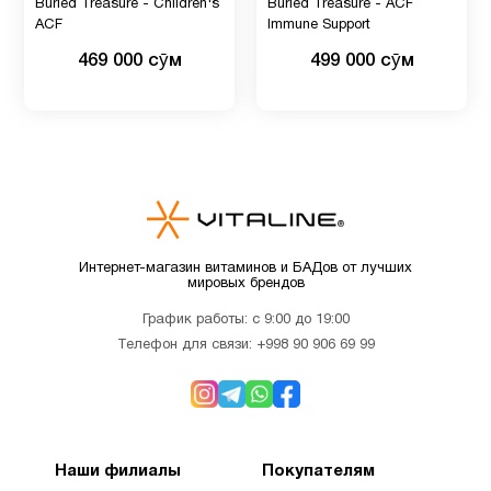
Buried Treasure - Children's
Buried Treasure - ACF
Рыбий
ACF
Immune Support
1
жир
469 000 сӯм
499 000 сӯм
Рыбий
жир
1
Омега-3
Система
1
пищеварение
Интернет-магазин витаминов и БАДов от лучших
мировых брендов
Список
График работы: с 9:00 до 19:00
1
эндокринологов
Телефон для связи:
+998 90 906 69 99
Спорт
1
питание
Наши филиалы
Покупателям