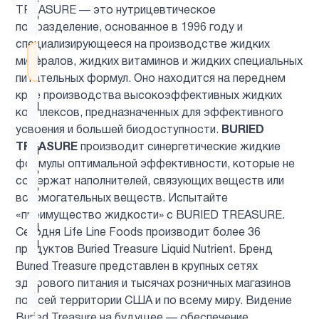
Здоровый
1
TREASURE — это нутрицевтическое
сон
подразделение, основанное в 1996 году и
специализирующееся на производстве жидких
Иммунитет
4
минералов, жидких витаминов и жидких специальных
питательных формул. Оно находится на переднем
крае производства высокоэффективных жидких
Кальции
2
комплексов, предназначенных для эффективного
усвоения и большей биодоступности.
BURIED
TREASURE
производит синергетические жидкие
Кальций
формулы оптимальной эффективности, которые не
для
1
содержат наполнителей, связующих веществ или
детей
вспомогательных веществ. Испытайте
«преимущество жидкости» с BURIED TREASURE.
Келп
Сегодня Life Line Foods производит более 36
1
Йод
продуктов Buried Treasure Liquid Nutrient. Бренд
Buried Treasure представлен в крупных сетях
здорового питания и тысячах розничных магазинов
Кожа
3
по всей территории США и по всему миру. Видение
Buried Treasure на будущее — обеспечение