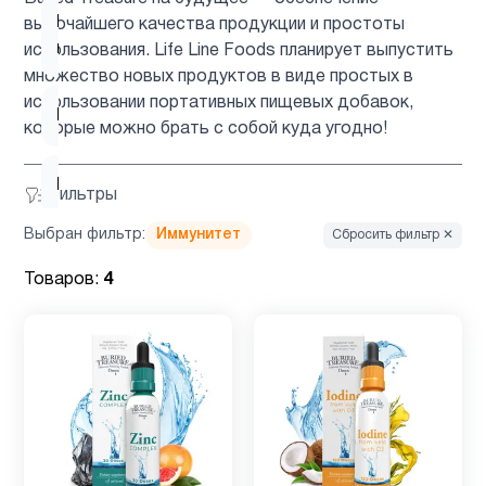
Кокосовое
высочайшего качества продукции и простоты
1
масло
использования. Life Line Foods планирует выпустить
множество новых продуктов в виде простых в
использовании портативных пищевых добавок,
Магний
2
которые можно брать с собой куда угодно!
Микроэлементы
3
Фильтры
Выбран фильтр:
Иммунитет
Сбросить фильтр ✕
Минералы
1
Товаров:
4
Мужчинам
11
Мультивитамины
5
Новые
2