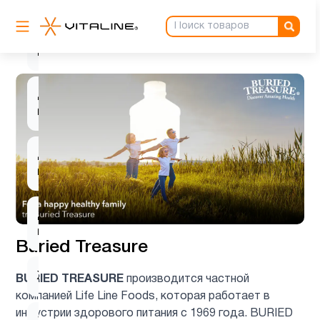
мультивитамины
Детям
8
Деятельность
1
мозга
Для
1
младенцев
Для
1
похудения
Buried Treasure
Женщинам
9
BURIED TREASURE
производится частной
компанией Life Line Foods, которая работает в
индустрии здорового питания с 1969 года. BURIED