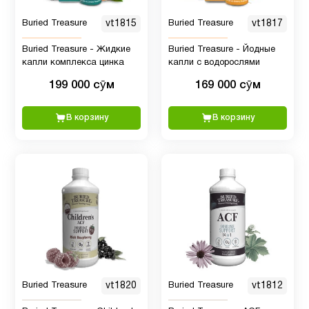
поступления
Buried Treasure
vt1815
Buried Treasure
vt1817
ногти и
Buried Treasure - Жидкие
Buried Treasure - Йодные
3
волосы
капли комплекса цинка
капли с водорослями
199 000 сӯм
169 000 сӯм
Пожилым
7
В корзину
В корзину
Препараты с
1
глюкозамином
Препараты
2
с магнием
Продукты
1
Питание
Buried Treasure
vt1820
Buried Treasure
vt1812