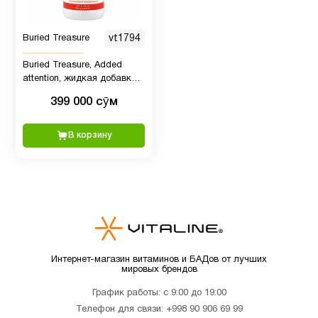
Минералы
1
Buried Treasure
vt1794
Buried Treasure, Added
attention, жидкая добавка
Мужчинам
11
для усиления концентрации
399 000 сӯм
внимания, 480 ml для детей
и взрослых
Мультивитамины
5
В корзину
Новые
2
поступления
ногти и
3
волосы
Интернет-магазин витаминов и БАДов от лучших
мировых брендов
Пожилым
7
График работы: с 9:00 до 19:00
Телефон для связи:
+998 90 906 69 99