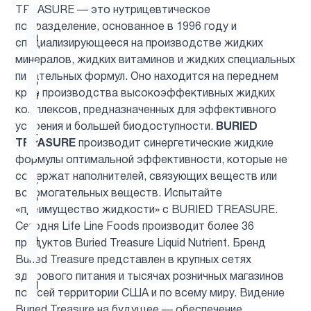
TREASURE — это нутрицевтическое
Для
подразделение, основанное в 1996 году и
1
младенцев
специализирующееся на производстве жидких
минералов, жидких витаминов и жидких специальных
питательных формул. Оно находится на переднем
Для
1
крае производства высокоэффективных жидких
похудения
комплексов, предназначенных для эффективного
усвоения и большей биодоступности.
BURIED
Женщинам
9
TREASURE
производит синергетические жидкие
формулы оптимальной эффективности, которые не
содержат наполнителей, связующих веществ или
Здоровый
1
вспомогательных веществ. Испытайте
сон
«преимущество жидкости» с BURIED TREASURE.
Сегодня Life Line Foods производит более 36
Иммунитет
4
продуктов Buried Treasure Liquid Nutrient. Бренд
Buried Treasure представлен в крупных сетях
здорового питания и тысячах розничных магазинов
Кальции
2
по всей территории США и по всему миру. Видение
Buried Treasure на будущее — обеспечение