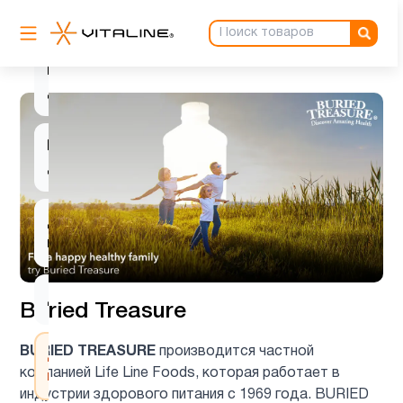
Витамин
D для
1
детей
Витамин
3
д3
Детские
1
мультивитамины
Детям
8
Buried Treasure
BURIED TREASURE
производится частной
Деятельность
1
компанией Life Line Foods, которая работает в
мозга
индустрии здорового питания с 1969 года. BURIED