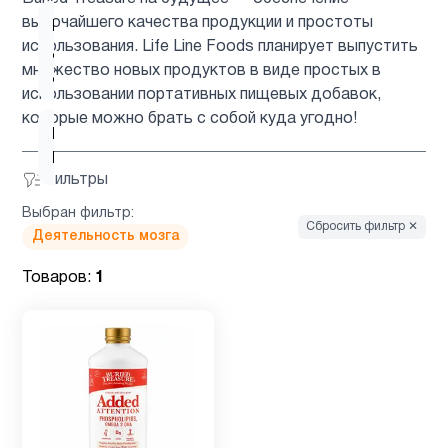
высочайшего качества продукции и простоты
Кальций
использования. Life Line Foods планирует выпустить
для
1
множество новых продуктов в виде простых в
детей
использовании портативных пищевых добавок,
которые можно брать с собой куда угодно!
Келп
1
Йод
Фильтры
Выбран фильтр:
Кожа
3
Сбросить фильтр ✕
Деятельность мозга
Товаров:
1
Кокосовое
1
масло
Магний
2
Микроэлементы
3